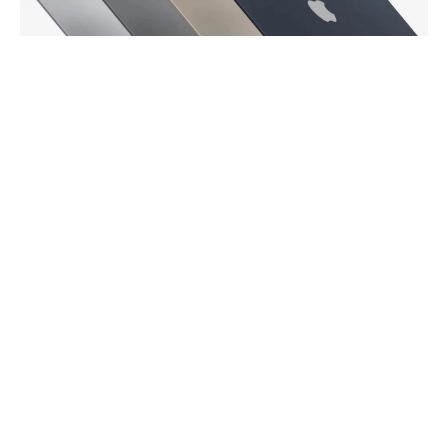
MacBook Air (fot. Apple)
Asahi Linux to chyba najbardziej obiecujący
projekt uruchomienia Linuxa na komputerach z
procesorami Apple ARM. Jak się okazuje,
deweloperzy wprowadzili wstępne wsparcie
eksperymentalne dla najnowszego układu Apple
M2.