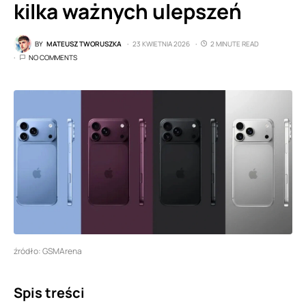
kilka ważnych ulepszeń
BY
MATEUSZ TWORUSZKA
23 KWIETNIA 2026
2 MINUTE READ
NO COMMENTS
źródło: GSMArena
Spis treści