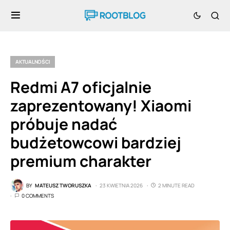
AKTUALNOŚCI
Redmi A7 oficjalnie
zaprezentowany! Xiaomi
próbuje nadać
budżetowcowi bardziej
premium charakter
BY
MATEUSZ TWORUSZKA
23 KWIETNIA 2026
2 MINUTE READ
0 COMMENTS