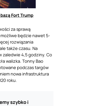
 bazą Fort Trump
wości za sprawą
e możliwe będzie nawet 5-
ęcej rozwiązania
ale także czasu. Na
 zaledwie 4,5 godziny. Co
kła walizka. Tonny Bao
entowane podczas targów
niem nowa infrastruktura
020 roku.
żemy szybko i