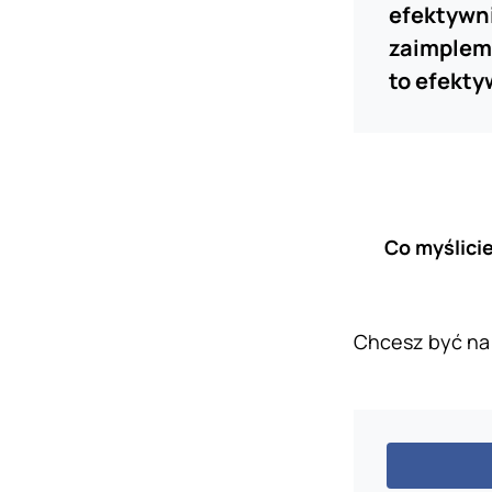
efektywni
zaimpleme
to efekt
Co myślicie
Chcesz być na