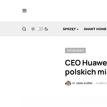
SPRZĘT
SMART HOME
AKTUALNOŚCI
CEO Huawei
polskich mi
BY
KAMIL KUŹNIK
8 MARCA 