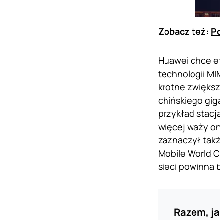
Zobacz też:
Po
Huawei chce e
technologii MI
krotne zwiększ
chińskiego gig
przykład stacj
więcej waży on
zaznaczył tak
Mobile World C
sieci powinna 
Razem, ja