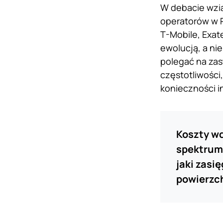
W debacie wzią
operatorów w P
T-Mobile, Exat
ewolucją, a ni
polegać na zas
częstotliwości
konieczności i
Koszty wd
spektrum 
jaki zasi
powierzch