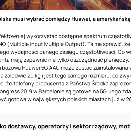
lska musi wybrać pomiędzy Huawei, a amerykańską
fektowniej wykorzystać dostępne spektrum częstotli
MO (Multiple Input Multiple Output). Ta ma sprawić, ż
ego wydajności danego zasięgu częstotliwości. Co wi
anta mają zapewnić nie tylko oszczędność pieniędzy, 
a bazowa Huawei 5G AAU może zostać zainstalowana w
a zaledwie 20 kg i jest tego samego rozmiaru, co zwy
że, że telefony producenta z Państwa Środka zaprez
ongress 2019 w Barcelonie są gotowe na 5G. Jego zda
być gotowa w największych polskich miastach już w 2
ko dostawcy, operatorzy i sektor rządowy, mo