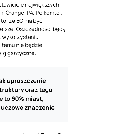
stawiciele największych
mi Orange, P4, Polkomtel,
 to, że 5G ma być
niejsze. Oszczędności będą
az wykorzystaniu
i temu nie będzie
ą gigantyczne.
jak uproszczenie
truktury oraz tego
ie to 90% miast,
 kluczowe znaczenie