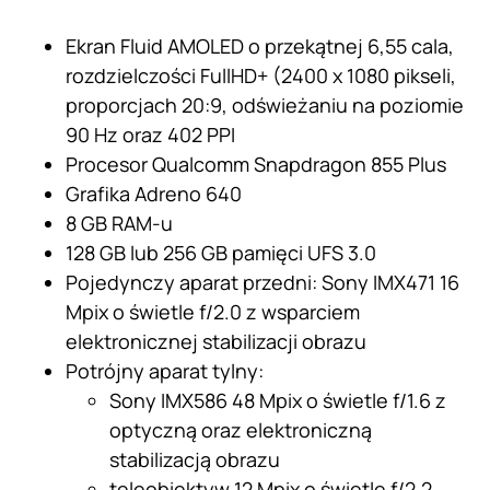
Ekran Fluid AMOLED o przekątnej 6,55 cala,
rozdzielczości FullHD+ (2400 x 1080 pikseli,
proporcjach 20:9, odświeżaniu na poziomie
90 Hz oraz 402 PPI
Procesor Qualcomm Snapdragon 855 Plus
Grafika Adreno 640
8 GB RAM-u
128 GB lub 256 GB pamięci UFS 3.0
Pojedynczy aparat przedni: Sony IMX471 16
Mpix o świetle f/2.0 z wsparciem
elektronicznej stabilizacji obrazu
Potrójny aparat tylny:
Sony IMX586 48 Mpix o świetle f/1.6 z
optyczną oraz elektroniczną
stabilizacją obrazu
teleobiektyw 12 Mpix o świetle f/2.2