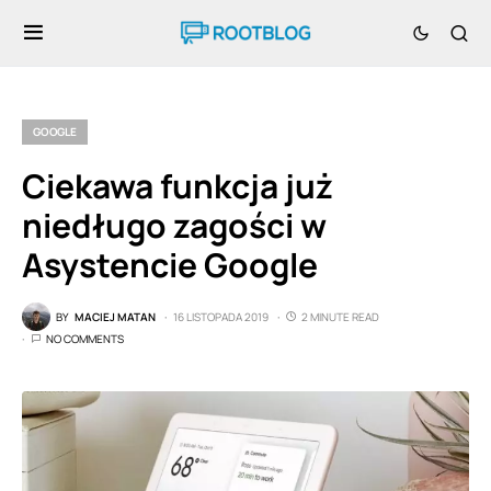
GOOGLE
Ciekawa funkcja już
niedługo zagości w
Asystencie Google
BY
MACIEJ MATAN
16 LISTOPADA 2019
2 MINUTE READ
NO COMMENTS