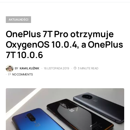
AKTUALNOŚCI
OnePlus 7T Pro otrzymuje
OxygenOS 10.0.4, a OnePlus
7T 10.0.6
BY
KAMIL KUŹNIK
16 LISTOPADA 2019
3 MINUTE READ
NO COMMENTS