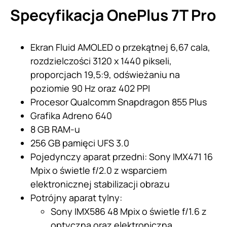
Specyfikacja OnePlus 7T Pro
Ekran Fluid AMOLED o przekątnej 6,67 cala,
rozdzielczości 3120 x 1440 pikseli,
proporcjach 19,5:9, odświeżaniu na
poziomie 90 Hz oraz 402 PPI
Procesor Qualcomm Snapdragon 855 Plus
Grafika Adreno 640
8 GB RAM-u
256 GB pamięci UFS 3.0
Pojedynczy aparat przedni: Sony IMX471 16
Mpix o świetle f/2.0 z wsparciem
elektronicznej stabilizacji obrazu
Potrójny aparat tylny:
Sony IMX586 48 Mpix o świetle f/1.6 z
optyczną oraz elektroniczną