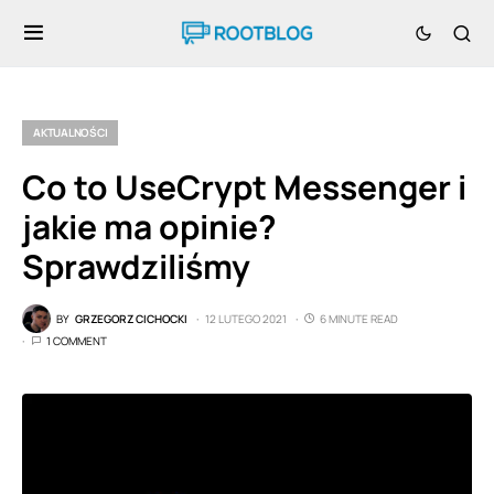
AKTUALNOŚCI
Co to UseCrypt Messenger i
jakie ma opinie?
Sprawdziliśmy
BY
GRZEGORZ CICHOCKI
12 LUTEGO 2021
6 MINUTE READ
1 COMMENT