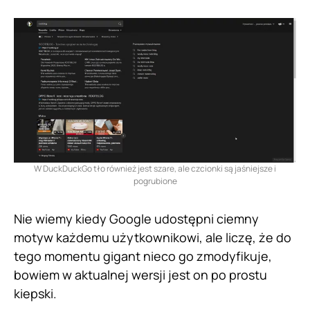
W DuckDuckGo tło również jest szare, ale czcionki są jaśniejsze i
pogrubione
Nie wiemy kiedy Google udostępni ciemny
motyw każdemu użytkownikowi, ale liczę, że do
tego momentu gigant nieco go zmodyfikuje,
bowiem w aktualnej wersji jest on po prostu
kiepski.