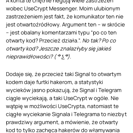
A konta te chętnie negują wiele zastrzeżeń
wobec UseCrypt Messenger. Moim ulubionym
zastrzeżeniem jest fakt, że komunikator ten nie
jest otwartoźródłowy. Argument ten – w skrócie
– jest obalany komentarzami typu “po co ten
otwarty kod? Przecież działa.”.
No tak? Po co
otwarty kod? Jeszcze znalazłyby się jakieś
nieprawidłowości? ( ͡° ͜ʖ ͡°).
Dodaje się, że przecież taki Signal to otwartym
kodem daje furtki hakerom, a statystyki
wycieków jasno pokazują, że Signal i Telegram
ciągle wyciekają, a taki UseCrypt w ogóle. Nie
wątpię w możliwości UseCrypta, natomiast te
ciągłe wyciekanie Signala i Telegrama to niezbyt
prawdziwy argument, a mówienie, że otwarty
kod to tylko zachęca hakerów do włamywania