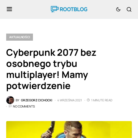
AKTUALNOŚCI
Cyberpunk 2077 bez
osobnego trybu
multiplayer! Mamy
potwierdzenie
BY
GRZEGORZ CICHOCKI
4 WRZEŚNIA 2021
1 MINUTE READ
NO COMMENTS