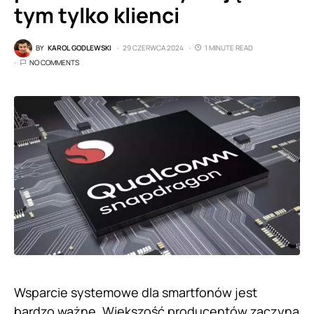
tym tylko klienci
BY
KAROL GODLEWSKI
29 CZERWCA 2024
1 MINUTE READ
NO COMMENTS
Wsparcie systemowe dla smartfonów jest
bardzo ważne. Większość producentów zaczyna