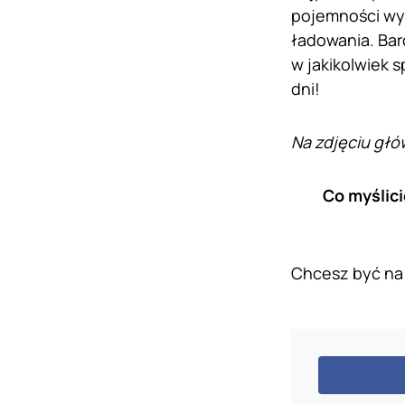
pojemności wy
ładowania. Bard
w jakikolwiek s
dni!
Na zdjęciu głó
Co myślic
Chcesz być na