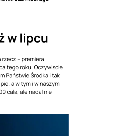
ż w lipcu
 rzecz – premiera
ca tego roku. Oczywiście
m Państwie Środka i tak
pie, a w tym i w naszym
9 cala, ale nadal nie