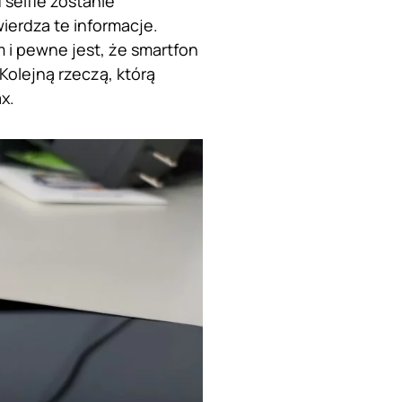
selfie zostanie
wierdza te informacje.
i pewne jest, że smartfon
olejną rzeczą, którą
x.