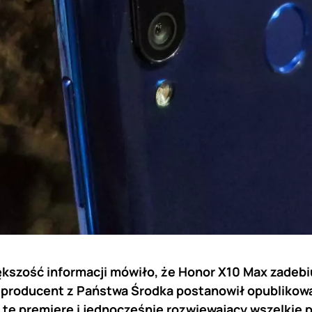
ększość informacji mówiło, że Honor X10 Max zadebiu
 producent z Państwa Środka postanowił opublikować
tę premierę i jednocześnie rozwiewający wszelkie p