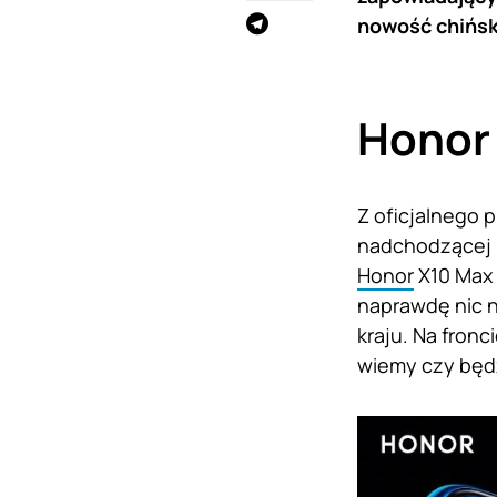
nowość chiński
Honor 
Z oficjalnego 
nadchodzącej n
Honor
X10 Max 
naprawdę nic n
kraju. Na fronc
wiemy czy będz