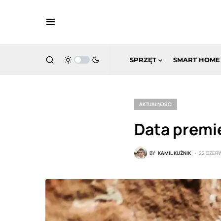
SPRZĘT
SMART HOME
AKTUALNOŚCI
Data premie
BY
KAMIL KUŹNIK
22 CZER