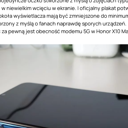
pojedyncze oczko stworzone z myślą o zdjęciach typu 
 niewielkim wcięciu w ekranie. I oficjalny plakat pot
koła wyświetlacza mają być zmniejszone do minimum 
orzony z myślą o fanach naprawdę sporych urządzeń. K
za pewną jest obecność modemu 5G w Honor X10 Ma