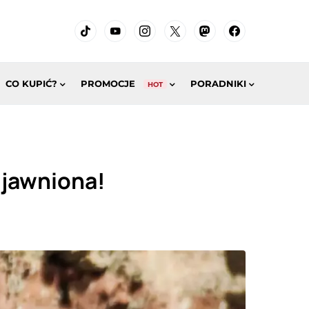
CO KUPIĆ?
PROMOCJE
PORADNIKI
HOT
ujawniona!