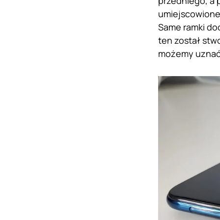
przedniego, a 
umiejscowione w
Same ramki doo
ten został stw
możemy uznać 