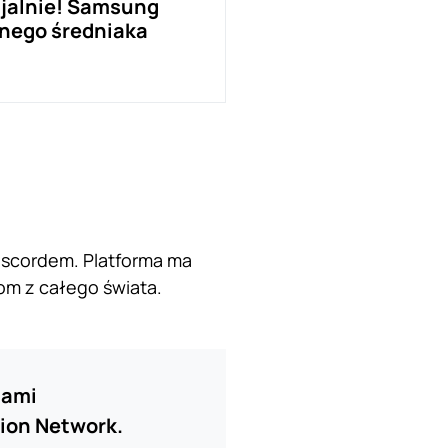
cjalnie! Samsung
nego średniaka
iscordem. Platforma ma
om z całego świata.
iami
tion Network.