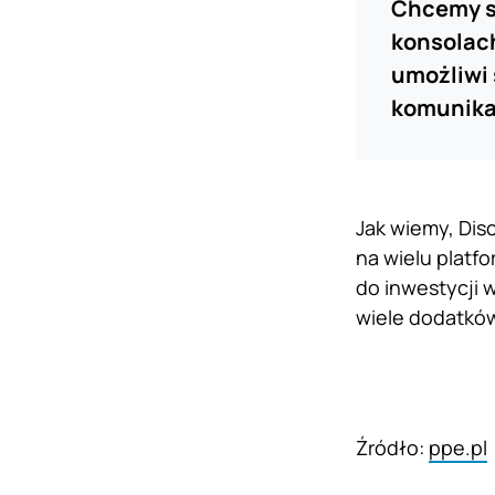
Chcemy sp
konsolach
umożliwi 
komunika
Jak wiemy, Dis
na wielu platf
do inwestycji 
wiele dodatków 
Źródło:
ppe.pl