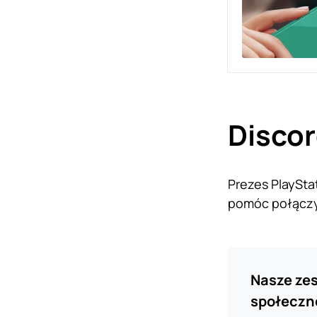
Discor
Prezes PlaySta
pomóc połączyć
Nasze zes
społeczno