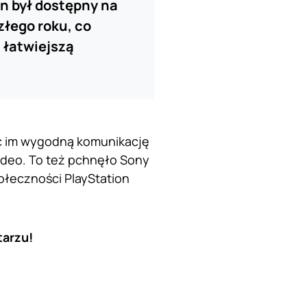
n był dostępny na
złego roku, co
 łatwiejszą
ąc im wygodną komunikację
wideo. To też pchnęło Sony
ołeczności PlayStation
tarzu!