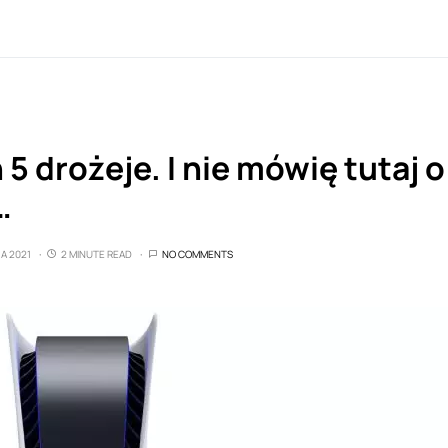
 5 drożeje. I nie mówię tutaj 
…
A 2021
2 MINUTE READ
NO COMMENTS