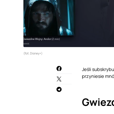
(fot. Disney+)
Jeśli subskryb
przyniesie mn
Gwiezd