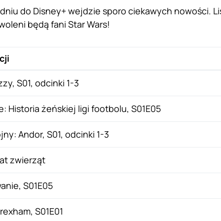
dniu do Disney+ wejdzie sporo ciekawych nowości. L
woleni będą fani Star Wars!
cji
zy, S01, odcinki 1-3
: Historia żeńskiej ligi footbolu, S01E05
y: Andor, S01, odcinki 1-3
t zwierząt
wanie, S01E05
rexham, S01E01