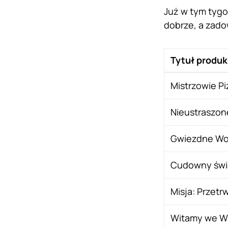
Już w tym tygo
dobrze, a zado
Tytuł produk
Mistrzowie Piz
Nieustraszone
Gwiezdne Wojn
Cudowny świa
Misja: Przetr
Witamy we W