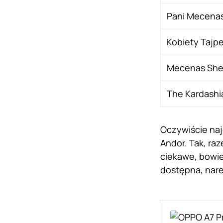
Pani Mecenas,
Kobiety Tajpej
Mecenas She
The Kardashi
Oczywiście naj
Andor. Tak, ra
ciekawe, bowie
dostępna, nare