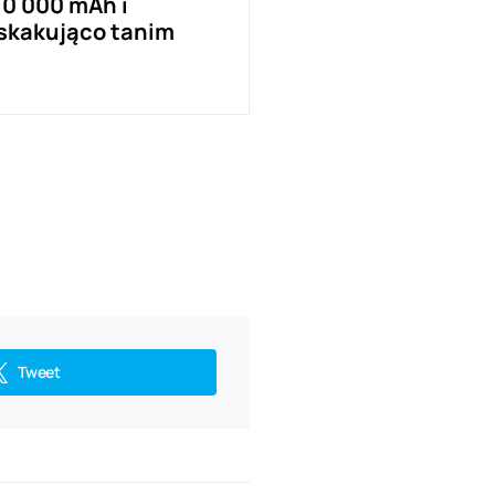
10 000 mAh i
skakująco tanim
Tweet