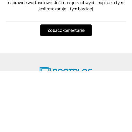
naprawdę wartościowe. Jeśli coś go zachwyci - napisze o tym.
Jeśli rozczaruje - tym bardziej.
Zobacz komentarze
© 2025 ROOTBLOG
Wszelkie prawa zastrzeżone.
Strona Główna
Nasza redakcja
Reklama
Kontakt
Polityka plików cookies
Polityka prywatności