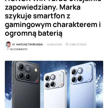
zapowiedziany. Marka
szykuje smartfon z
gamingowym charakterem i
ogromną baterią
BY
MATEUSZ TWORUSZKA
19 MAJA 2026
3 MINUTE READ
NO COMMENTS