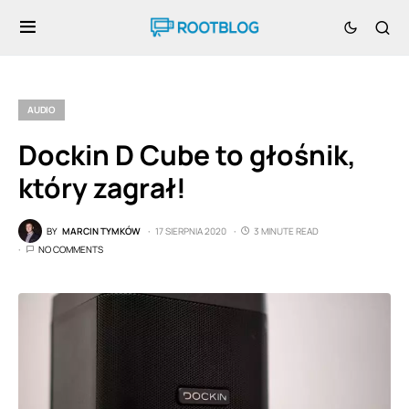
AUDIO
Dockin D Cube to głośnik,
który zagrał!
BY
MARCIN TYMKÓW
17 SIERPNIA 2020
3 MINUTE READ
NO COMMENTS