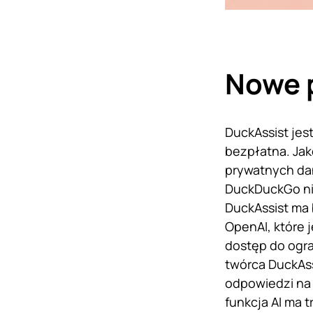
Nowe p
DuckAssist jes
bezpłatna. Ja
prywatnych dan
DuckDuckGo ni
DuckAssist ma b
OpenAI, które 
dostęp do ogra
twórca DuckAss
odpowiedzi na 
funkcja AI ma 