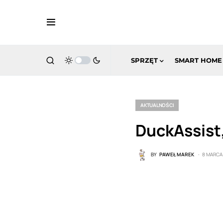
SPRZĘT
SMART HOME
AKTUALNOŚCI
DuckAssist
BY
PAWEŁ MAREK
8 MARCA