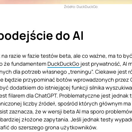
Źródło: DuckDuckGo
odejście do AI
t na razie w fazie testów beta, ale co ważne, ma to b
ko że fundamentem
DuckDuckGo
jest prywatność, AI 
ych dla potrzeb własnego „treningu”. Ciekawe jest ró
e będzie przypominać botów wprowadzonych przez Go
yć dodatkiem do istniejącej funkcji silnika wyszukiwar
jest filarem dla ChatGPT. Problematyczne jest jednak 
niczonej liczby źródeł, spośród których głównym ma 
ist zaznacza, że w wersji beta AI ma sporo problemó
bardziej złożone zapytania. Jeśli jednak testy wypa
trafić do szerszego grona użytkowników.