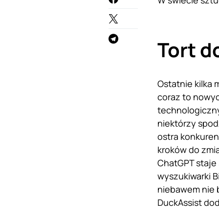
W świecie sztu
Tort d
Ostatnie kilka
coraz to nowyc
technologiczny
niektórzy spod
ostra konkuren
kroków do zmi
ChatGPT staje 
wyszukiwarki B
niebawem nie 
DuckAssist dod