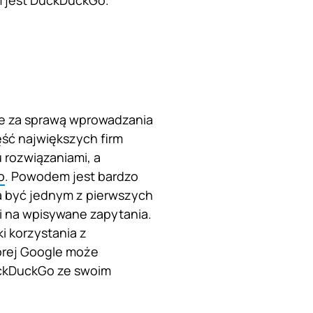
ym jest DuckDuckGo.
nie za sprawą wprowadzania
ęść największych firm
 rozwiązaniami, a
o
. Powodem jest bardzo
a być jednym z pierwszych
 na wpisywane zapytania.
i korzystania z
tórej Google może
uckDuckGo ze swoim