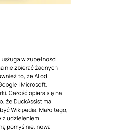
yć usługa w zupełności
ma nie zbierać żadnych
wnież to, że AI od
ogle i Microsoft.
ki. Całość opiera się na
to, że DuckAssist ma
być Wikipedia. Mało tego,
w z udzieleniem
dną pomyślnie, nowa