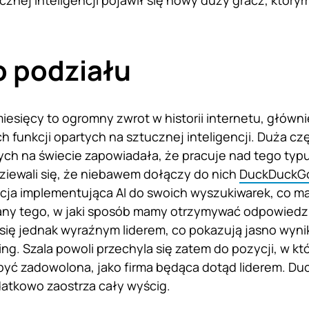
cznej inteligencji pojawił się nowy duży gracz, któr
o podziału
 miesięcy to ogromny zwrot w historii internetu, głów
h funkcji opartych na sztucznej inteligencji. Duża cz
ch na świecie zapowiadała, że pracuje nad tego typu
ziewali się, że niebawem dołączy do nich
DuckDuckG
cja implementująca AI do swoich wyszukiwarek, co m
any tego, w jaki sposób mamy otrzymywać odpowiedzi
się jednak wyraźnym liderem, co pokazują jasno wynik
ing. Szala powoli przechyla się zatem do pozycji, w k
być zadowolona, jako firma będąca dotąd liderem. D
atkowo zaostrza cały wyścig.