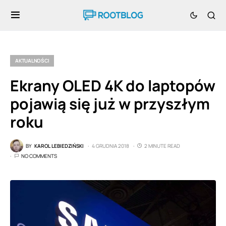
AKTUALNOŚCI
Ekrany OLED 4K do laptopów
pojawią się już w przyszłym
roku
BY
KAROL LEBIEDZIŃSKI
4 GRUDNIA 2018
2 MINUTE READ
NO COMMENTS