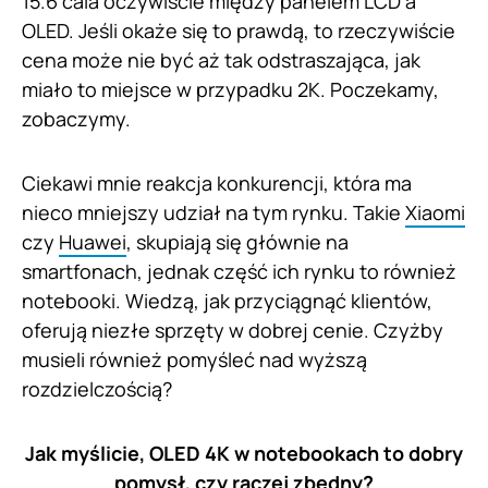
15.6 cala oczywiście między panelem LCD a
OLED. Jeśli okaże się to prawdą, to rzeczywiście
cena może nie być aż tak odstraszająca, jak
miało to miejsce w przypadku 2K. Poczekamy,
zobaczymy.
Ciekawi mnie reakcja konkurencji, która ma
nieco mniejszy udział na tym rynku. Takie
Xiaomi
czy
Huawei
, skupiają się głównie na
smartfonach, jednak część ich rynku to również
notebooki. Wiedzą, jak przyciągnąć klientów,
oferują niezłe sprzęty w dobrej cenie. Czyżby
musieli również pomyśleć nad wyższą
rozdzielczością?
Jak myślicie, OLED 4K w notebookach to dobry
pomysł, czy raczej zbędny?