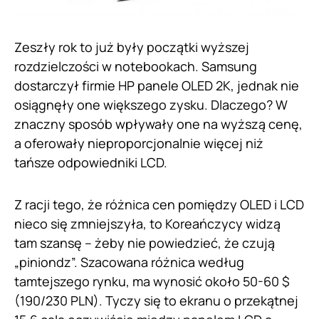
Zeszły rok to już były początki wyższej
rozdzielczości w notebookach. Samsung
dostarczył firmie HP panele OLED 2K, jednak nie
osiągnęły one większego zysku. Dlaczego? W
znaczny sposób wpływały one na wyższą cenę,
a oferowały nieproporcjonalnie więcej niż
tańsze odpowiedniki LCD.
Z racji tego, że różnica cen pomiędzy OLED i LCD
nieco się zmniejszyła, to Koreańczycy widzą
tam szansę – żeby nie powiedzieć, że czują
„piniondz”. Szacowana różnica według
tamtejszego rynku, ma wynosić około 50-60 $
(190/230 PLN). Tyczy się to ekranu o przekątnej