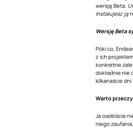
wersję Beta.
Uw
Instalujesz ją
Wersję Beta s
Póki co, Endea
z ich projekte
konkretne zal
dokładnie nie 
kilkanaście dn
Warto przeczy
Ja osobiście n
niego zaufania