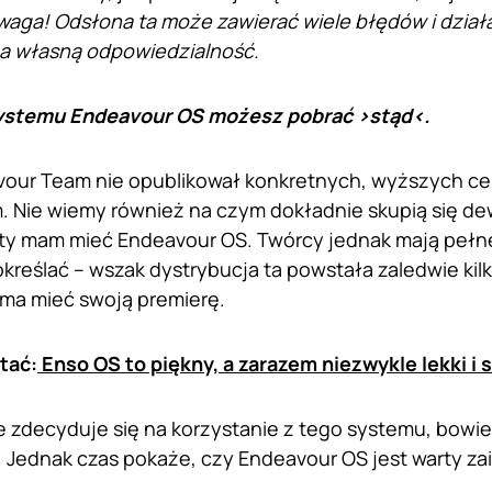
aga! Odsłona ta może zawierać wiele błędów i dział
 na własną odpowiedzialność.
ystemu Endeavour OS możesz pobrać >
stąd
<.
vour Team nie opublikował konkretnych, wyższych ce
m. Nie wiemy również na czym dokładnie skupią się dew
ety mam mieć Endeavour OS. Twórcy jednak mają pełn
określać – wszak dystrybucja ta powstała zaledwie kilk
i ma mieć swoją premierę.
tać:
Enso OS to piękny, a zarazem niezwykle lekki i 
ie zdecyduje się na korzystanie z tego systemu, bowi
. Jednak czas pokaże, czy Endeavour OS jest warty za