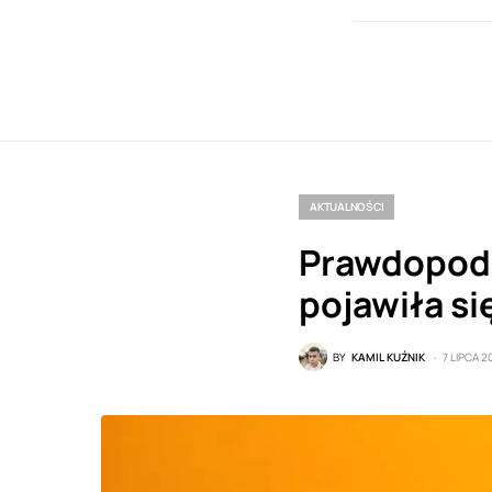
AKTUALNOŚCI
Prawdopodo
pojawiła się
BY
KAMIL KUŹNIK
7 LIPCA 2