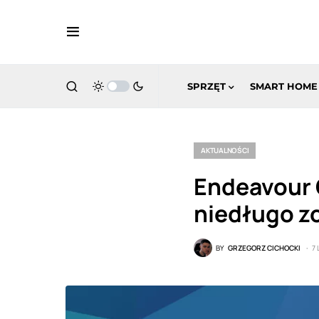
SPRZĘT
SMART HOME
AKTUALNOŚCI
Endeavour O
niedługo z
BY
GRZEGORZ CICHOCKI
7 