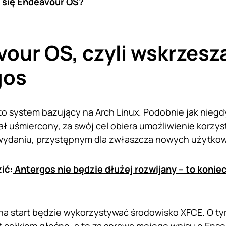
 się Endeavour OS?
our OS, czyli wskrzes
gos
o system bazujący na Arch Linux. Podobnie jak nieg
ł uśmiercony, za swój cel obiera umożliwienie korzyst
wydaniu, przystępnym dla zwłaszcza nowych użytkow
ić:
Antergos nie będzie dłużej rozwijany – to koniec
a start będzie wykorzystywać środowisko XFCE. O ty