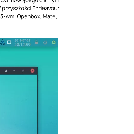
 OS
mówiącego o innym
W przyszłości Endeavour
 i3-wm, Openbox, Mate,