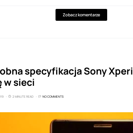
Zobacz komentarze
bna specyfikacja Sony Xperi
 w sieci
019
2 MINUTE READ
NO COMMENTS