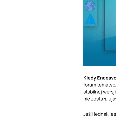
Kiedy Endeavo
forum tematycz
stabilnej wersj
nie została uj
Jeśli jednak j