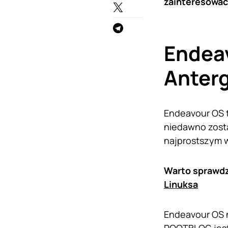
zainteresować
Endeav
Anter
Endeavour OS t
niedawno zosta
najprostszym 
Warto sprawdz
Linuksa
Endeavour OS n