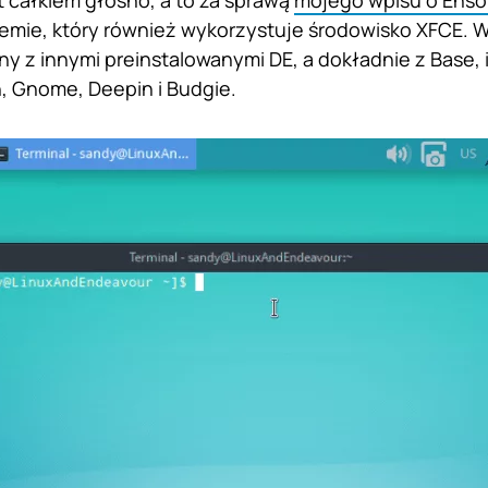
całkiem głośno, a to za sprawą
mojego wpisu o Enso
emie, który również wykorzystuje środowisko XFCE. 
y z innymi preinstalowanymi DE, a dokładnie z Base,
, Gnome, Deepin i Budgie.