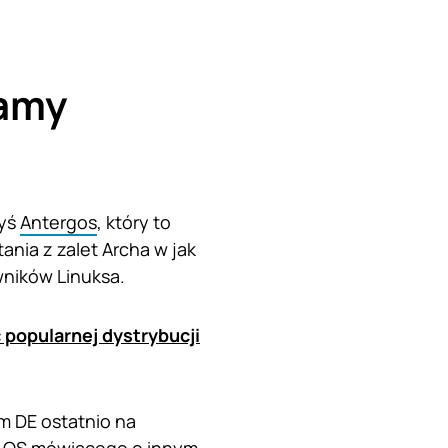
zamy
dyś
Antergos
, który to
ania z zalet Archa w jak
ników Linuksa.
 popularnej dystrybucji
m DE ostatnio na