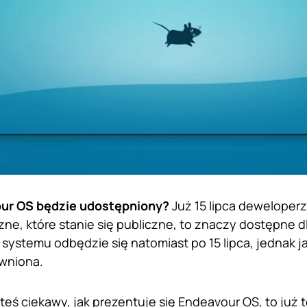
ur OS będzie udostępniony?
Już 15 lipca dewelope
ne, które stanie się publiczne, to znaczy dostępne d
i systemu odbędzie się natomiast po 15 lipca, jednak j
awniona.
esteś ciekawy, jak prezentuje się Endeavour OS, to już