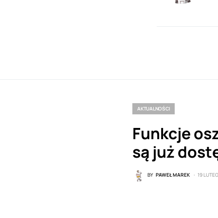
AKTUALNOŚCI
Funkcje osz
są już dos
BY
PAWEŁ MAREK
19 LUTE