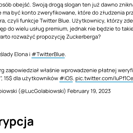
posób obejść. Swoją drogą slogan ten już dawno znikn
e ma być konto zweryfikowane, które do złudzenia pr
a, czyli funkcje Twitter Blue. Użytkownicy, którzy zd
ęp do wielu usług premium, jednak nie będzie to takie
warto rozważyć propozycję Zuckerberga?
ślady Elona i
#TwitterBlue
.
g zapowiedział właśnie wprowadzenie płatnej weryfi
", 15$ dla użytkowników
#iOS
.
pic.twitter.com/luPf1C
biowski (@LucGolabiowski)
February 19, 2023
rypcja