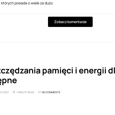
których posiada o wiele za dużo.
Zobacz komentarze
czędzania pamięci i energii 
tępne
GO 2023
1 MINUTE READ
NO COMMENTS