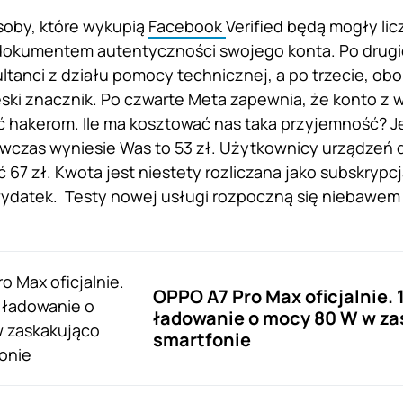
soby, które wykupią
Facebook
Verified będą mogły li
okumentem autentyczności swojego konta. Po drugie,
ltanci z działu pomocy technicznej, a po trzecie, obo
ski znacznik. Po czwarte Meta zapewnia, że konto z w
ąć hakerom. Ile ma kosztować nas taka przyjemność? Je
czas wyniesie Was to 53 zł. Użytkownicy urządzeń d
ć 67 zł. Kwota jest niestety rozliczana jako subskrypc
datek. Testy nowej usługi rozpoczną się niebawem w A
OPPO A7 Pro Max oficjalnie. 
ładowanie o mocy 80 W w za
smartfonie