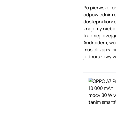
Po pierwsze, o
odpowiednim d
dostępni konsu
znajomy niebie
trudniej przej
Androidem, wów
musieli zapłaci
jednorazowy wy