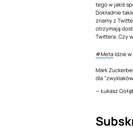
tego w jakiś s
Dokładnie taki
znamy z Twitter
otrzymają dost
Twittera. Czy 
#Meta
idzie w 
Mark Zuckerber
dla "zwyklaków
— Łukasz Gołą
Subsk