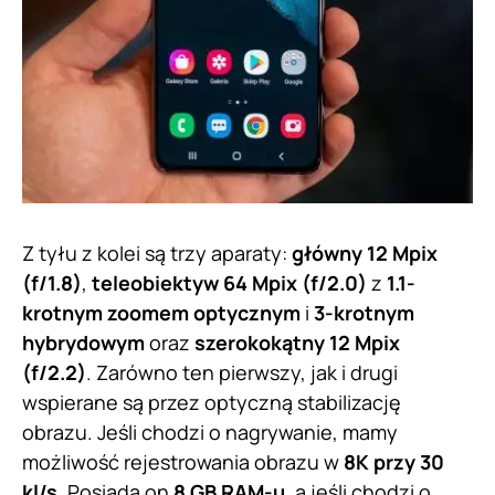
Z tyłu z kolei są trzy aparaty:
główny 12 Mpix
(f/1.8)
,
teleobiektyw 64 Mpix (f/2.0)
z
1.1-
krotnym zoomem optycznym
i
3-krotnym
hybrydowym
oraz
szerokokątny 12 Mpix
(f/2.2)
. Zarówno ten pierwszy, jak i drugi
wspierane są przez optyczną stabilizację
obrazu. Jeśli chodzi o nagrywanie, mamy
możliwość rejestrowania obrazu w
8K przy 30
kl/s
. Posiada on
8 GB RAM-u
, a jeśli chodzi o