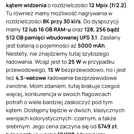
kątem widzenia
o rozdzielczości
12 Mpix (f/2.2)
.
Tu również mamy możliwość nagrywania w
rozdzielczości
8K przy 30 kl/s
. Do dyspozycji
mamy
12 lub 16 GB RAM-u
oraz
128, 256 bądź
512 GB pamięci wbudowanej UFS 3.1
. Zasilany
jest baterią o pojemności aż
5000 mAh
.
Niestety, nie znajdziemy tutaj szybszego
ładowania. Wciąż jest to
25 W
w przypadku
przewodowego,
15 W
bezprzewodowo, no i jest
też
4.5-watowe
ładowanie bezprzewodowe
zwrotne. Moim zdaniem, tutaj brakuje czegoś
więcej, konkurencja w swoich flagowcach
potrafi o wiele bardziej zaskoczyć pod tym
kątem. Dostępny będzie w dwóch, klasycznych
wersjach kolorystycznych: czarnym, a także
srebrnym. Jego cena zaczyna się od
5749 zł
,