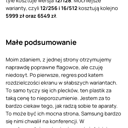
tyle kosztuje wersja
12/128
. Mocniejsze
warianty, czyli
12/256 i 16/512
kosztują kolejno
5999 zł oraz 6549 zł
.
Małe podsumowanie
Moim zdaniem, z jednej strony otrzymujemy
naprawdę poprawne flagowce, ale czuję
niedosyt. Po pierwsze, regres pod katem
rozdzielczości ekranu w słabszych wariantach.
To samo tyczy się ich plecków, ten plastik za
taką cenę to nieporozumienie. Jestem za to
bardzo ciekaw tego, jak radzą sobie te aparaty.
To może być ich mocna strona, Samsung bardzo
się nimi chwalił na konferencji. W