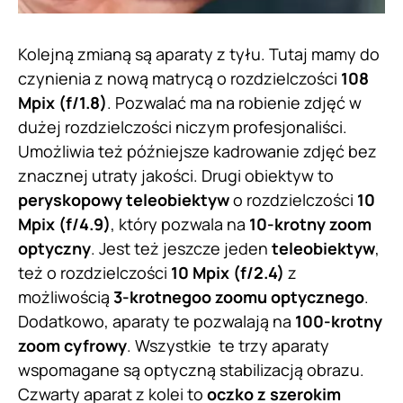
Kolejną zmianą są aparaty z tyłu. Tutaj mamy do
czynienia z nową matrycą o rozdzielczości
108
Mpix (f/1.8)
. Pozwalać ma na robienie zdjęć w
dużej rozdzielczości niczym profesjonaliści.
Umożliwia też późniejsze kadrowanie zdjęć bez
znacznej utraty jakości. Drugi obiektyw to
peryskopowy teleobiektyw
o rozdzielczości
10
Mpix (f/4.9)
, który pozwala na
10-krotny zoom
optyczny
. Jest też jeszcze jeden
teleobiektyw
,
też o rozdzielczości
10 Mpix (f/2.4)
z
możliwością
3-krotnegoo zoomu optycznego
.
Dodatkowo, aparaty te pozwalają na
100-krotny
zoom cyfrowy
. Wszystkie te trzy aparaty
wspomagane są optyczną stabilizacją obrazu.
Czwarty aparat z kolei to
oczko z szerokim