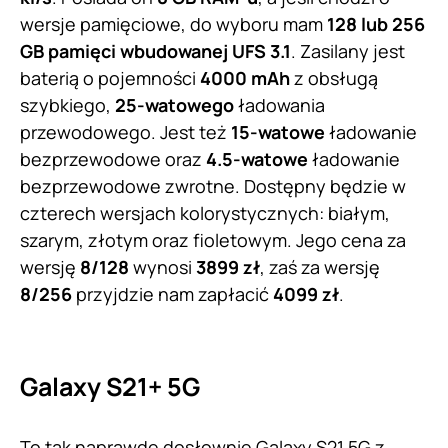
wersje pamięciowe, do wyboru mam
128 lub 256
GB pamięci wbudowanej UFS 3.1
. Zasilany jest
baterią o pojemności
4000 mAh
z obsługą
szybkiego,
25-watowego
ładowania
przewodowego. Jest też
15-watowe
ładowanie
bezprzewodowe oraz
4.5-watowe
ładowanie
bezprzewodowe zwrotne. Dostępny będzie w
czterech wersjach kolorystycznych: białym,
szarym, złotym oraz fioletowym. Jego cena za
wersję
8/128
wynosi
3899 zł
, zaś za wersję
8/256
przyjdzie nam zapłacić
4099 zł
.
Galaxy S21+ 5G
To tak naprawdę dosłownie Galaxy S21 5G z