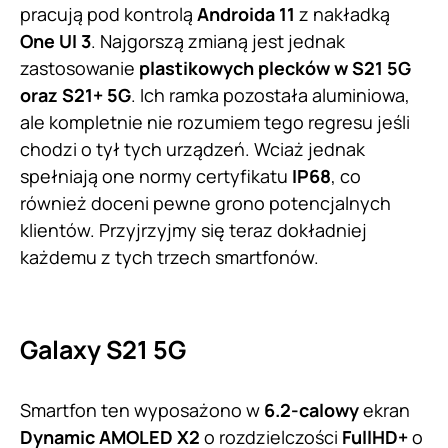
pracują pod kontrolą
Androida 11
z nakładką
One UI 3
. Najgorszą zmianą jest jednak
zastosowanie
plastikowych plecków w S21 5G
oraz S21+ 5G
. Ich ramka pozostała aluminiowa,
ale kompletnie nie rozumiem tego regresu jeśli
chodzi o tył tych urządzeń. Wciaż jednak
spełniają one normy certyfikatu
IP68
, co
również doceni pewne grono potencjalnych
klientów. Przyjrzyjmy się teraz dokładniej
każdemu z tych trzech smartfonów.
Galaxy S21 5G
Smartfon ten wyposażono w
6.2-calowy
ekran
Dynamic AMOLED X2
o rozdzielczości
FullHD+
o