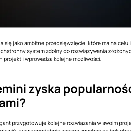
a się jako ambitne przedsięwzięcie, które ma na celu 
zechstronny system zdolny do rozwiązywania złożony
en projekt i wprowadza kolejne możliwości.
emini zyska popularno
jami?
gant przygotowuje kolejne rozwiązania w swoim proje
 pojawić, prawdopodobnie zaczną spychać na bok obe