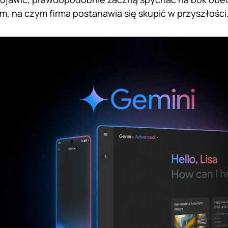
m, na czym firma postanawia się skupić w przyszłości