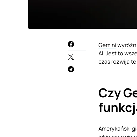
Gemini
wyróżni
AI. Jest to ws
czas rozwija t
Czy G
funkc
Amerykański gi
jakie mają się