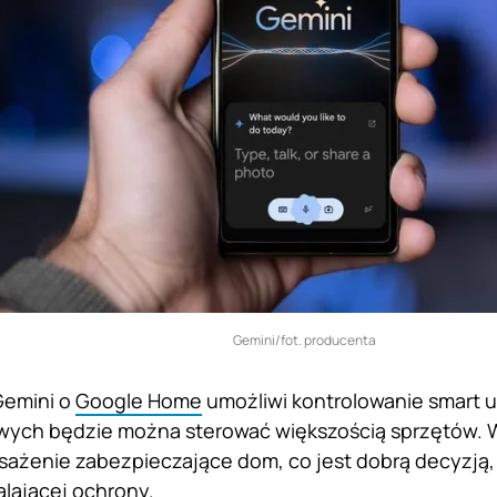
Gemini/fot. producenta
Gemini o
Google Home
umożliwi kontrolowanie smart 
ch będzie można sterować większością sprzętów. Wst
ażenie zabezpieczające dom, co jest dobrą decyzją
lającej ochrony.