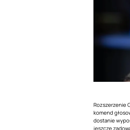
Rozszerzenie 
komend głosowy
dostanie wypos
jeszcze zadowa