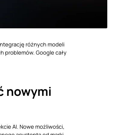
integrację różnych modeli
ch problemów. Google cały
ść nowymi
kcie AI. Nowe możliwości,
cnego asystenta od marki.