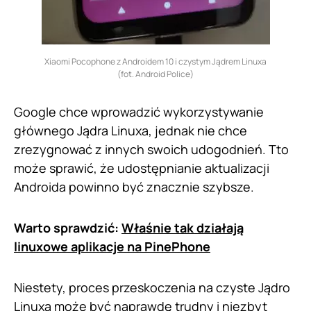
Xiaomi Pocophone z Androidem 10 i czystym Jądrem Linuxa
(fot. Android Police)
Google chce wprowadzić wykorzystywanie
głównego Jądra Linuxa, jednak nie chce
zrezygnować z innych swoich udogodnień. Tto
może sprawić, że udostępnianie aktualizacji
Androida powinno być znacznie szybsze.
Warto sprawdzić:
Właśnie tak działają
linuxowe aplikacje na PinePhone
Niestety, proces przeskoczenia na czyste Jądro
Linuxa może być naprawdę trudny i niezbyt