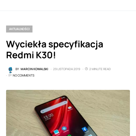
AKTUALNOŚCI
Wyciekła specyfikacja
Redmi K30!
BY
MARCIN KOWALSKI
29 LISTOPADA 2019
2 MINUTE READ
NO COMMENTS