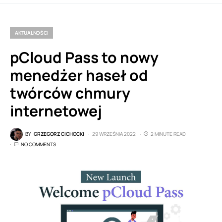
AKTUALNOŚCI
pCloud Pass to nowy
menedżer haseł od
twórców chmury
internetowej
BY
GRZEGORZ CICHOCKI
29 WRZEŚNIA 2022
2 MINUTE READ
NO COMMENTS