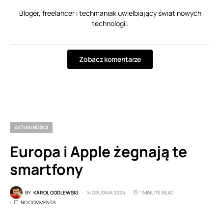
Bloger, freelancer i techmaniak uwielbiający świat nowych
technologii.
Zobacz komentarze
AKTUALNOŚCI
Europa i Apple żegnają te
smartfony
BY
KAROL GODLEWSKI
14 GRUDNIA 2024
1 MINUTE READ
NO COMMENTS