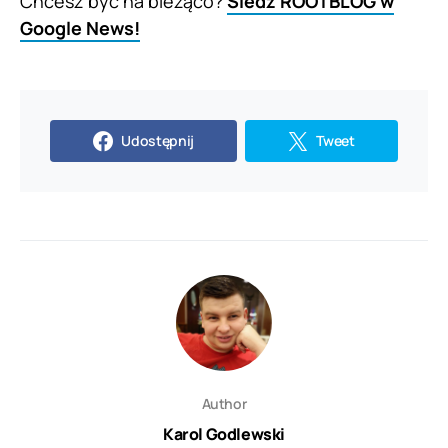
Chcesz być na bieżąco?
Śledź ROOTBLOG w
Google News!
Udostępnij
Tweet
Author
Karol Godlewski