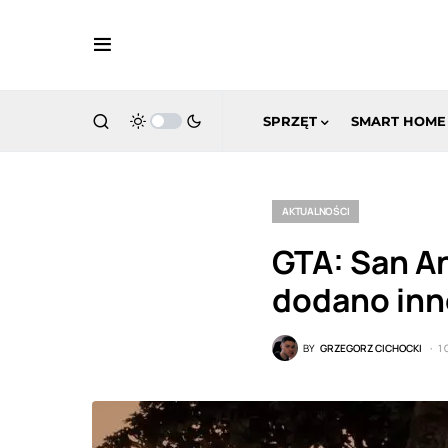
SPRZĘT
SMART HOME
AKTUALNOŚCI
GTA: San An
dodano inn
BY
GRZEGORZ CICHOCKI
1