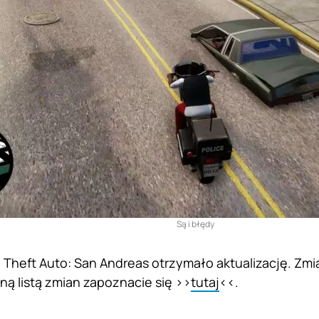
Są i błędy
 Theft Auto: San Andreas otrzymało aktualizację. Zmia
łną listą zmian zapoznacie się >>
tutaj
<<.