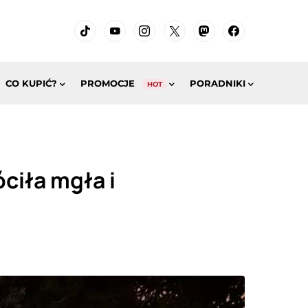
CO KUPIĆ?
PROMOCJE
PORADNIKI
HOT
óciła mgła i