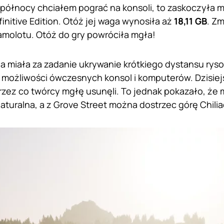
 północy chciałem pograć na konsoli, to zaskoczyła
initive Edition. Otóż jej waga wynosiła aż
18,11 GB
. Z
molotu. Otóż do gry powróciła mgła!
a miała za zadanie ukrywanie krótkiego dystansu ryso
możliwości ówczesnych konsol i komputerów. Dzisiejs
przez co twórcy mgłę usunęli. To jednak pokazało, że
naturalna, a z Grove Street można dostrzec górę Chilia