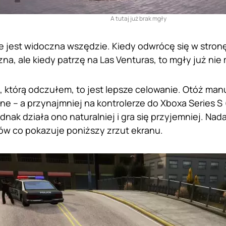
A tutaj już brak mgły
e jest widoczna wszędzie. Kiedy odwrócę się w stronę 
na, ale kiedy patrzę na Las Venturas, to mgły już nie
, którą odczułem, to jest lepsze celowanie. Otóż ma
e – a przynajmniej na kontrolerze do Xboxa Series S 
ednak działa ono naturalniej i gra się przyjemniej. N
w co pokazuje poniższy zrzut ekranu.