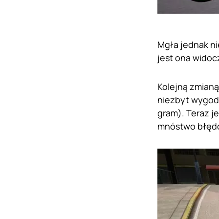
Mgła jednak ni
jest ona widocz
Kolejną zmianą
niezbyt wygodn
gram). Teraz j
mnóstwo błędó