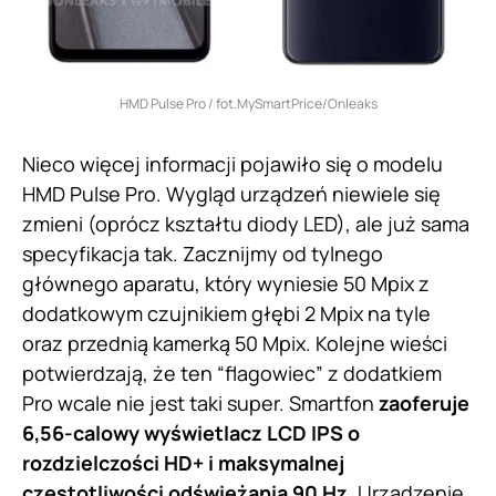
HMD Pulse Pro / fot.MySmartPrice/Onleaks
Nieco więcej informacji pojawiło się o modelu
HMD Pulse Pro. Wygląd urządzeń niewiele się
zmieni (oprócz kształtu diody LED), ale już sama
specyfikacja tak. Zacznijmy od tylnego
głównego aparatu, który wyniesie 50 Mpix z
dodatkowym czujnikiem głębi 2 Mpix na tyle
oraz przednią kamerką 50 Mpix. Kolejne wieści
potwierdzają, że ten “flagowiec” z dodatkiem
Pro wcale nie jest taki super. Smartfon
zaoferuje
6,56-calowy wyświetlacz LCD IPS o
rozdzielczości HD+ i maksymalnej
częstotliwości odświeżania 90 Hz
. Urządzenie