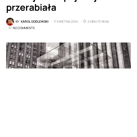
przerabiała
BY
KAROL GODLEWSKI
17 KWIETNIA 2024
2 MINUTE READ
NO COMMENTS
fot.pixabay.com