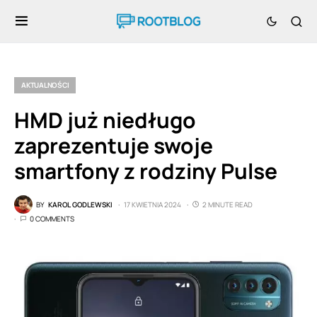
AKTUALNOŚCI
HMD już niedługo
zaprezentuje swoje
smartfony z rodziny Pulse
BY
KAROL GODLEWSKI
17 KWIETNIA 2024
2 MINUTE READ
0 COMMENTS