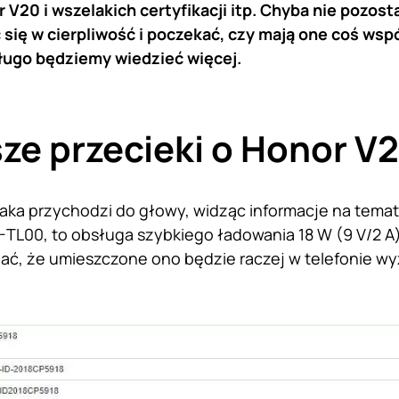
 V20 i wszelakich certyfikacji itp. Chyba nie pozost
 się w cierpliwość i poczekać, czy mają one coś wsp
ugo będziemy wiedzieć więcej.
ze przecieki o Honor V
jaka przychodzi do głowy, widząc informacje na tem
L00, to obsługa szybkiego ładowania 18 W (9 V/2 A)
ć, że umieszczone ono będzie raczej w telefonie wyżs