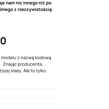
aje nam nic innego niż po
ólnego z rzeczywistością.
20
at modelu z nazwą kodową
. Znając producenta,
zej klasy. Ale to tylko