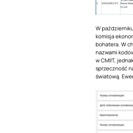
W październiku
komisja ekono
bohatera. W c
nazwami kodow
w CMIIT, jednak
sprzeczność na
światową. Ewen