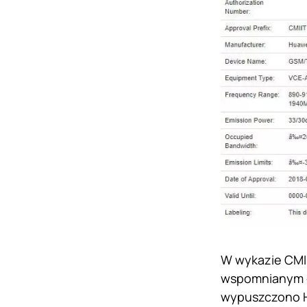
W wykazie CMII
wspomnianym ła
wypuszczono Ho