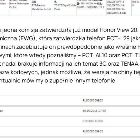
 jedna komisja zatwierdziła już model Honor View 20.
miczna (EWG), która zatwierdziła telefon PCT-L29 j
hinach zadebiutuje on prawdopodobnie jako właśnie 
ymi, które wtedy poznaliśmy – PCT-AL10 oraz PCT-TL
 nadal brakuje informacji na ich temat 3C oraz TENAA.
zw kodowych, jednak możliwe, że wersja na chiny będ
tualnie mówimy o zupełnie innym telefonie.