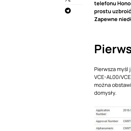
telefonu Honor
prostu uzbroić
Zapewne niedł
Pierws
Pierwsza myśl 
VCE-AL00/VCE-T
można obstawia
domysły.