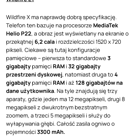
Wildfire X ma naprawdę dobrą specyfikację.
Telefon ten bazuje na procesorze
MediaTek
Helio P22
, a obraz jest wyświetlany na ekranie o
przekątnej
6,2 cala
i rozdzielczości 1520 x 720
pikseli. Ciekawe są tutaj konfiguracje
pamięciowe – pierwsza to standardowe
3
gigabajty
pamięci
RAM
i
32 gigabajty
przestrzeni dyskowej
, natomiast druga to
4
gigabajty
pamięci
RAM
i aż
128 gigabajtów na
dane użytkownika
. Na tyle znajdują się trzy
aparaty, gdzie jeden ma 12 megapikseli, drugi 8
megapikseli z dwukrotnym bezstratnym
zoomem, a trzeci 5 megapikseli i służy do
wyłapywania głębi. Całość zasila ogniwo o
pojemności
3300 mAh.