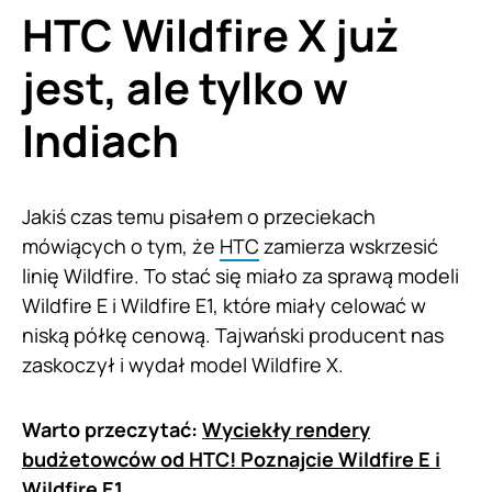
HTC Wildfire X już
jest, ale tylko w
Indiach
Jakiś czas temu pisałem o przeciekach
mówiących o tym, że
HTC
zamierza wskrzesić
linię Wildfire. To stać się miało za sprawą modeli
Wildfire E i Wildfire E1, które miały celować w
niską półkę cenową. Tajwański producent nas
zaskoczył i wydał model Wildfire X.
Warto przeczytać:
Wyciekły rendery
budżetowców od HTC! Poznajcie Wildfire E i
Wildfire E1