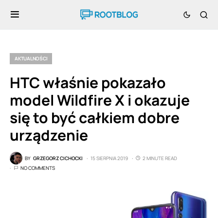
AKTUALNOŚCI
HTC właśnie pokazało
model Wildfire X i okazuje
się to być całkiem dobre
urządzenie
BY
GRZEGORZ CICHOCKI
15 SIERPNIA 2019
2 MINUTE READ
NO COMMENTS