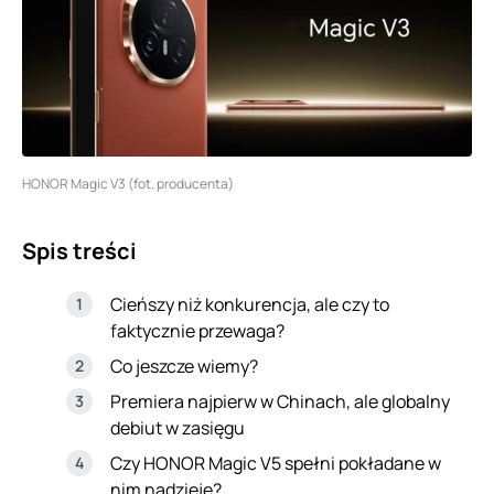
HONOR Magic V3 (fot. producenta)
Spis treści
Cieńszy niż konkurencja, ale czy to
faktycznie przewaga?
Co jeszcze wiemy?
Premiera najpierw w Chinach, ale globalny
debiut w zasięgu
Czy HONOR Magic V5 spełni pokładane w
nim nadzieje?