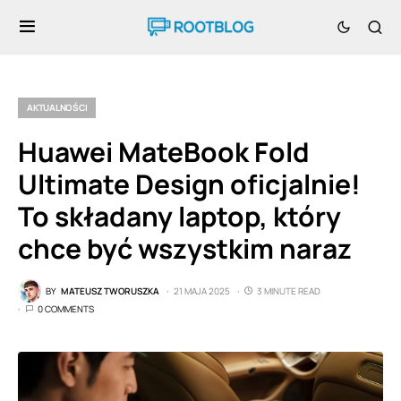
AKTUALNOŚCI
Huawei MateBook Fold
Ultimate Design oficjalnie!
To składany laptop, który
chce być wszystkim naraz
BY
MATEUSZ TWORUSZKA
21 MAJA 2025
3 MINUTE READ
0 COMMENTS