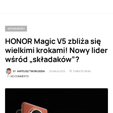
AKTUALNOŚCI
HONOR Magic V5 zbliża się
wielkimi krokami! Nowy lider
wśród „składaków”?
BY
MATEUSZ TWORUSZKA
20 MAJA 2025
3 MINUTE READ
NO COMMENTS