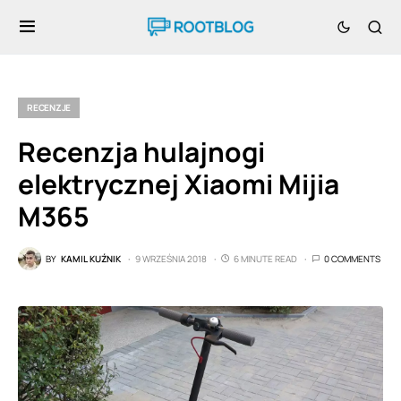
RECENZJE
Recenzja hulajnogi
elektrycznej Xiaomi Mijia
M365
BY
KAMIL KUŹNIK
9 WRZEŚNIA 2018
6 MINUTE READ
0 COMMENTS