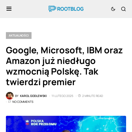
AKTUALNOŚCI
Google, Microsoft, IBM oraz
Amazon już niedługo
wzmocnią Polskę. Tak
twierdzi premier
BY
KAROL GODLEWSKI
11 LUTEGO 2025
2 MINUTE READ
NO COMMENTS