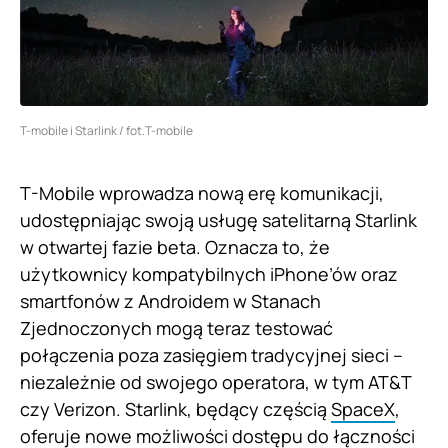
T-mobile i Starlink / fot.T-mobile
T-Mobile wprowadza nową erę komunikacji,
udostępniając swoją usługę satelitarną Starlink
w otwartej fazie beta. Oznacza to, że
użytkownicy kompatybilnych iPhone’ów oraz
smartfonów z Androidem w Stanach
Zjednoczonych mogą teraz testować
połączenia poza zasięgiem tradycyjnej sieci –
niezależnie od swojego operatora, w tym AT&T
czy Verizon. Starlink, będący częścią
SpaceX
,
oferuje nowe możliwości dostępu do łączności