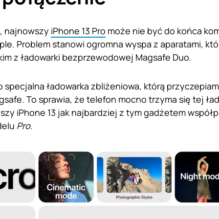
e, najnowszy
iPhone 13 Pro
może nie być do końca kom
ple. Problem stanowi ogromna wyspa z aparatami, któ
kim z ładowarki bezprzewodowej Magsafe Duo.
 specjalna ładowarka zbliżeniowa, którą przyczepia
safe. To sprawia, że telefon mocno trzyma się tej łado
szy iPhone 13 jak najbardziej z tym gadżetem współpr
delu
Pro
.