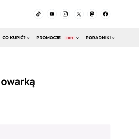
CO KUPIĆ?
PROMOCJE
PORADNIKI
HOT
adowarką