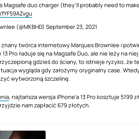
vs Magsafe duo charger (they'll probably need to mak
m/fYF59AZvgu
ownlee (@MKBHD)
September 23, 2021
znany twórca internetowy Marques Brownlee i potwie
e 13 Pro ładuje się na Magsafe Duo, ale nie leży na niej
rzyczepioną gdzieś do ściany, to istnieje ryzyko, że t
ytuacja wygląda gdy założymy oryginalny case. Wted
yć wytworzoną szczelinę.
enia
, najtańsza wersja iPhone’a 13 Pro kosztuje 5199 z
zyjdzie nam zapłacić 679 złotych.