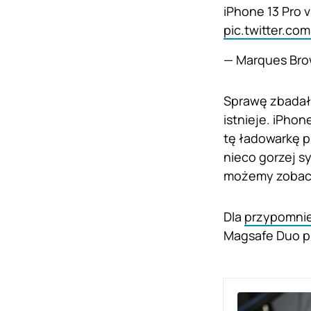
iPhone 13 Pro 
pic.twitter.co
— Marques Br
Sprawę zbadał 
istnieje. iPhon
tę ładowarkę p
nieco gorzej s
możemy zobacz
Dla
przypomni
Magsafe Duo pr