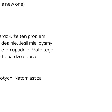
e a new one)
rdził, że ten problem
 idealnie. Jeśli mielibyśmy
elefon upadnie. Mało tego,
y to bardzo dobrze
łotych. Natomiast za