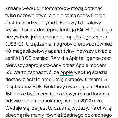
Zmiany według informatorów mogą dotknąć
tylko nazewnictwo, ale nie samą specyfikację.
Jest to między innymi OLED-owy 6,1-calowy
wyświetlacz z dostępną funkcją FACEID. Do tego
oczywiście już standard europejskiego złącza
(USB-C). Urządzenie mogłoby oferować również
48-megapikselowy aparat tylny, nowszy układ z
serii A i 8 GB pamięci RAM dla ApIntelligence oraz
pierwszy zaprojektowany przez Apple modem
5G. Warto zaznaczyć, że
Apple
według ścieżki
dostaw zleciało produkcję ekranów firmom LG
Display oraz BOE. Niektórzy uważają, że iPhone
16E może być nieco budżetowym smartfonem i
odświeżeniem popularnej serii po 2022 roku.
Wydaje się, że jest to czas najwyższy. Na chwilę
obecną nie mamy również żadnego dokładnego