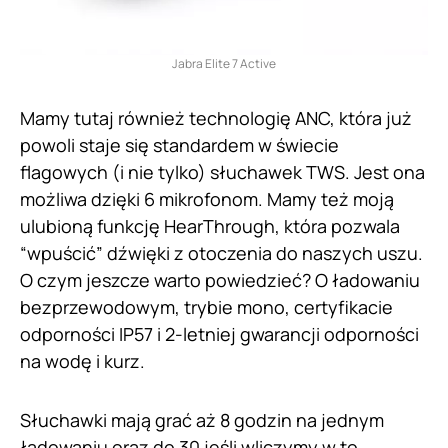
Jabra Elite 7 Active
Mamy tutaj również technologię ANC, która już
powoli staje się standardem w świecie
flagowych (i nie tylko) słuchawek TWS. Jest ona
możliwa dzięki 6 mikrofonom. Mamy też moją
ulubioną funkcję HearThrough, która pozwala
“wpuścić” dźwięki z otoczenia do naszych uszu.
O czym jeszcze warto powiedzieć? O ładowaniu
bezprzewodowym, trybie mono, certyfikacie
odporności IP57 i 2-letniej gwarancji odporności
na wodę i kurz.
Słuchawki mają grać aż 8 godzin na jednym
ładowaniu oraz do 30 jeśli wliczymy w to