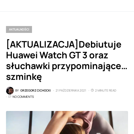
AKTUALNOŚCI
[AKTUALIZACJA]Debiutuje
Huawei Watch GT 3 oraz
słuchawki przypominające…
szminkę
BY
GRZEGORZ CICHOCKI
21 PAŹDZIERNIKA 2021
2 MINUTE READ
NO COMMENTS