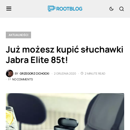
AKTUALNOŚCI
Już możesz kupić słuchawki
Jabra Elite 85t!
BY
GRZEGORZ CICHOCKI
2 GRUDNIA 2020
2 MINUTE READ
NO COMMENTS