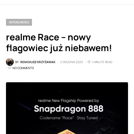
AKTUALNOŚCI
realme Race – nowy
flagowiec już niebawem!
BY
REMIGIUSZ KRZYŻANIAK
2 GRUDNIA 2020
1 MINUTE READ
NO COMMENTS