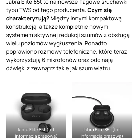
Jabra Elite 85t to najnowsze flagowe słuchawki
typu TWS od tego producenta.
Czym się
charakteryzują?
Między innymi kompaktową
konstrukcją, a także kompletnie nowym
systemem aktywnej redukcji szumów z obsługą
wielu poziomów wygłuszenia. Ponadto
poprawiono rozmowy telefoniczne, które teraz
wykorzystują 6 mikrofonów oraz odcinają
dźwięki z zewnątrz takie jak szum wiatru.
Jabra Elite 85t (fot.
Jabra Elite 85t (fot.
Informacja prasowa)
Informacja prasowa)