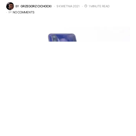
BY
GRZEGORZ CICHOCKI
9 KWIETNIA 2021
1 MINUTE READ
NO COMMENTS
Całkiem możliwe, że z aplikacją
Telefon Google
zdążyliście się już zapoznać, bowiem od