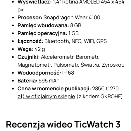
Wyświetlacz:
1.4” Retina AMOLED 454 x 454
px
Procesor:
Snapdragon Wear 4100
Pamięć wbudowana:
8 GB
Pamięć operacyjna:
1 GB
Łączność:
Bluetooth, NFC, WiFi, GPS
Waga:
42 g
Czujniki:
Akcelerometr, Barometr,
Magnetometr, Pulsometr, Światła, Żyroskop
Wodoodporność:
IP 68
Bateria:
595 mAh
Cena w momencie publikacji:
285€ (1270
zł) w oficjalnym sklepie
(z kodem GKROHF)
Recenzja wideo TicWatch 3