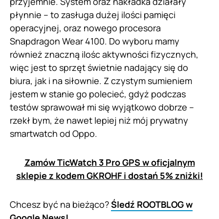
przyjemnie. System oraz nakładka działały
płynnie – to zasługa dużej ilości pamięci
operacyjnej, oraz nowego procesora
Snapdragon Wear 4100. Do wyboru mamy
również znaczną ilośc aktywności fizycznych,
więc jest to sprzęt świetnie nadający się do
biura, jak i na siłownie. Z czystym sumieniem
jestem w stanie go polecieć, gdyż podczas
testów sprawował mi się wyjątkowo dobrze –
rzekł bym, że nawet lepiej niż mój prywatny
smartwatch od Oppo.
Zamów TicWatch 3 Pro GPS w oficjalnym
sklepie z kodem GKROHF i dostań 5% zniżki!
Chcesz być na bieżąco?
Śledź ROOTBLOG w
Google News!