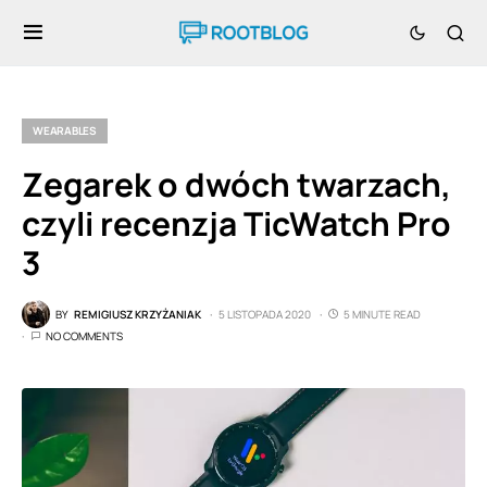
WEARABLES
Zegarek o dwóch twarzach,
czyli recenzja TicWatch Pro
3
BY
REMIGIUSZ KRZYŻANIAK
5 LISTOPADA 2020
5 MINUTE READ
NO COMMENTS