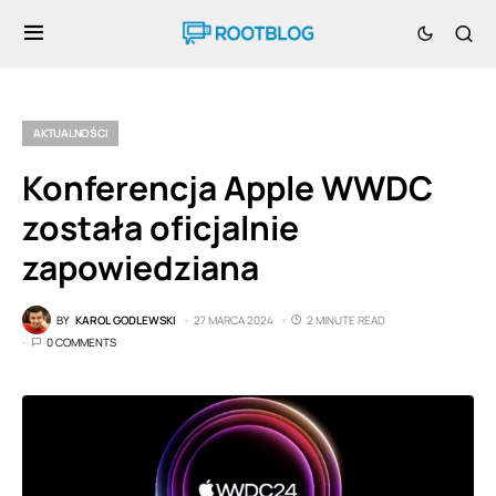
AKTUALNOŚCI
Konferencja Apple WWDC
została oficjalnie
zapowiedziana
BY
KAROL GODLEWSKI
27 MARCA 2024
2 MINUTE READ
0 COMMENTS