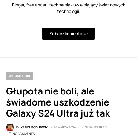
Bloger, freelancer i techmaniak uwielbiający świat nowych
technologii.
Zobacz komentarze
AKTUALNOŚCI
Głupota nie boli, ale
świadome uszkodzenie
Galaxy S24 Ultra już tak
BY
KAROL GODLEWSKI
26 MARCA 2024
2 MINUTE READ
NO COMMENTS