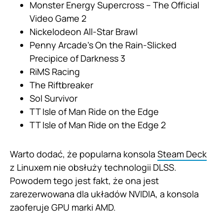
Monster Energy Supercross – The Official
Video Game 2
Nickelodeon All-Star Brawl
Penny Arcade’s On the Rain-Slicked
Precipice of Darkness 3
RiMS Racing
The Riftbreaker
Sol Survivor
TT Isle of Man Ride on the Edge
TT Isle of Man Ride on the Edge 2
Warto dodać, że popularna konsola
Steam Deck
z Linuxem nie obsłuży technologii DLSS.
Powodem tego jest fakt, że ona jest
zarezerwowana dla układów NVIDIA, a konsola
zaoferuje GPU marki AMD.