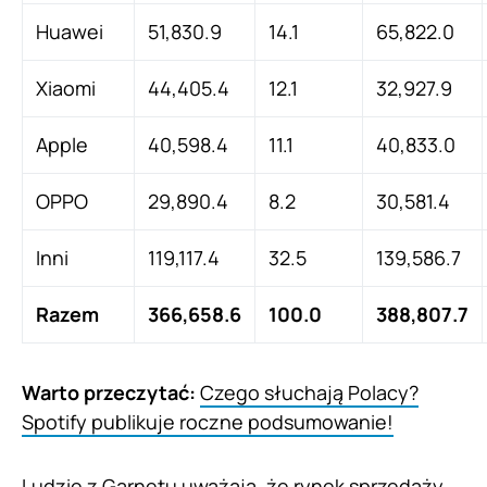
Huawei
51,830.9
14.1
65,822.0
Xiaomi
44,405.4
12.1
32,927.9
Apple
40,598.4
11.1
40,833.0
OPPO
29,890.4
8.2
30,581.4
Inni
119,117.4
32.5
139,586.7
Razem
366,658.6
100.0
388,807.7
Warto przeczytać:
Czego słuchają Polacy?
Spotify publikuje roczne podsumowanie!
Ludzie z Garnetu uważają, że rynek sprzedaży