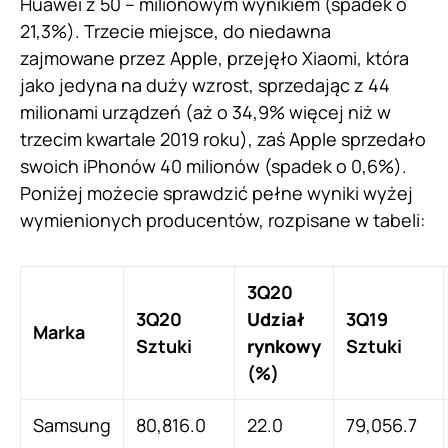
Huawei z 50 – milionowym wynikiem (spadek o
21,3%). Trzecie miejsce, do niedawna
zajmowane przez Apple, przejęło Xiaomi, która
jako jedyna na duży wzrost, sprzedając z 44
milionami urządzeń (aż o 34,9% więcej niż w
trzecim kwartale 2019 roku), zaś Apple sprzedało
swoich iPhonów 40 milionów (spadek o 0,6%).
Poniżej możecie sprawdzić pełne wyniki wyżej
wymienionych producentów, rozpisane w tabeli:
3Q20
3Q20
Udział
3Q19
Marka
Sztuki
rynkowy
Sztuki
(%)
Samsung
80,816.0
22.0
79,056.7