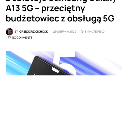
A13 5G – przeciętny
budżetowiec z obsługą 5G
BY
GRZEGORZ CICHOCKI
29 SIERPNIA 2022
1 MINUTE READ
NO COMMENTS
Samsung Galaxy A13 5G (fot. Samsung)