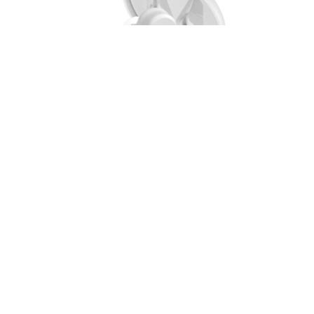
HTC Earbuds Plus
W sklepie x-kom w ramach promocji Gorący
Strzał! pojawiła się świetna promocja na
słuchawki HTC Earbuds Plus. Ile zaoszczędzimy?
HTC Earbuds Plus do