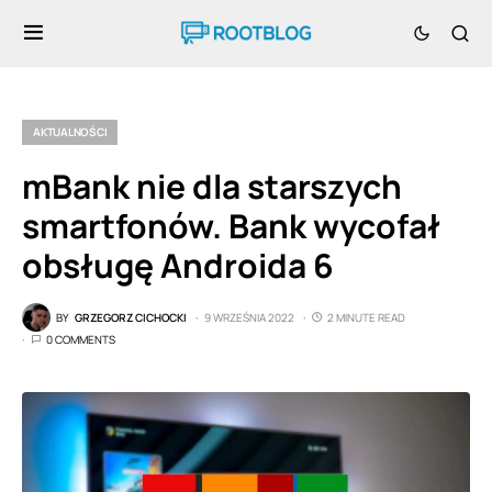
AKTUALNOŚCI
mBank nie dla starszych
smartfonów. Bank wycofał
obsługę Androida 6
BY
GRZEGORZ CICHOCKI
9 WRZEŚNIA 2022
2 MINUTE READ
0 COMMENTS