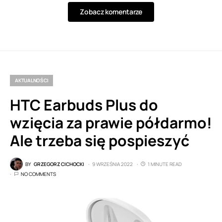
Zobacz komentarze
AKTUALNOŚCI
HTC Earbuds Plus do
wzięcia za prawie półdarmo!
Ale trzeba się pospieszyć
BY
GRZEGORZ CICHOCKI
9 WRZEŚNIA 2022
1 MINUTE READ
NO COMMENTS