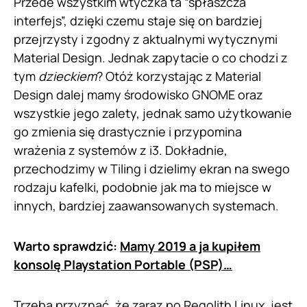
Przede wszystkim wtyczka ta “spłaszcza
interfejs”, dzięki czemu staje się on bardziej
przejrzysty i zgodny z aktualnymi wytycznymi
Material Design. Jednak zapytacie o co chodzi z
tym
dzieckiem
? Otóż korzystając z Material
Design dalej mamy środowisko GNOME oraz
wszystkie jego zalety, jednak samo użytkowanie
go zmienia się drastycznie i przypomina
wrażenia z systemów z i3. Dokładnie,
przechodzimy w Tiling i dzielimy ekran na swego
rodzaju kafelki, podobnie jak ma to miejsce w
innych, bardziej zaawansowanych systemach.
Warto sprawdzić:
Mamy 2019 a ja kupiłem
konsolę Playstation Portable (PSP)…
Trzeba przyznać, że zaraz po Regolith Linux, jest