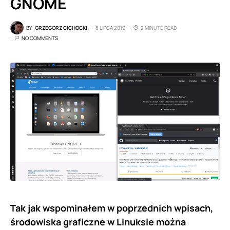
GNOME
BY
GRZEGORZ CICHOCKI
8 LIPCA 2019
2 MINUTE READ
NO COMMENTS
Tak jak wspominałem w poprzednich wpisach,
środowiska graficzne w Linuksie można