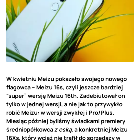
W kwietniu Meizu pokazało swojego nowego
flagowca –
Meizu 16s
, czyli jeszcze bardziej
“super” wersję Meizu 16th. Zadebiutował on
tylko w jednej wersji, a nie jak to przywykło
robić Meizu: w wersji zwykłej i Pro/Plus.
Miesiąc później byliśmy świadkami premiery
średniopółkowca
z eską
, a konkretniej
Meizu
16Xs
, który wciąż nie trafił do sprzedaży w