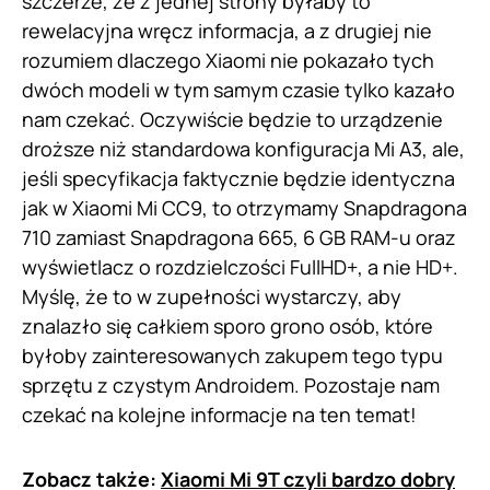
szczerze, że z jednej strony byłaby to
rewelacyjna wręcz informacja, a z drugiej nie
rozumiem dlaczego Xiaomi nie pokazało tych
dwóch modeli w tym samym czasie tylko kazało
nam czekać. Oczywiście będzie to urządzenie
droższe niż standardowa konfiguracja Mi A3, ale,
jeśli specyfikacja faktycznie będzie identyczna
jak w Xiaomi Mi CC9, to otrzymamy Snapdragona
710 zamiast Snapdragona 665, 6 GB RAM-u oraz
wyświetlacz o rozdzielczości FullHD+, a nie HD+.
Myślę, że to w zupełności wystarczy, aby
znalazło się całkiem sporo grono osób, które
byłoby zainteresowanych zakupem tego typu
sprzętu z czystym Androidem. Pozostaje nam
czekać na kolejne informacje na ten temat!
Zobacz także:
Xiaomi Mi 9T czyli bardzo dobry