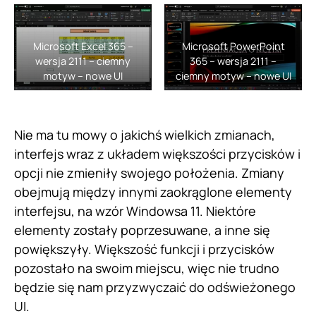
Microsoft Excel 365 –
Microsoft PowerPoint
wersja 2111 – ciemny
365 – wersja 2111 –
motyw – nowe UI
ciemny motyw – nowe UI
Nie ma tu mowy o jakichś wielkich zmianach,
interfejs wraz z układem większości przycisków i
opcji nie zmieniły swojego położenia. Zmiany
obejmują między innymi zaokrąglone elementy
interfejsu, na wzór Windowsa 11. Niektóre
elementy zostały poprzesuwane, a inne się
powiększyły. Większość funkcji i przycisków
pozostało na swoim miejscu, więc nie trudno
będzie się nam przyzwyczaić do odświeżonego
UI.