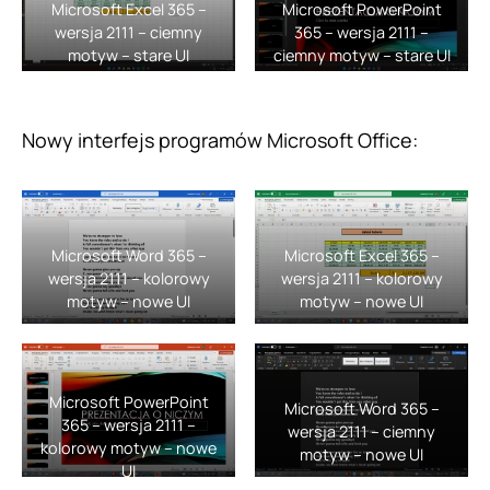
Microsoft Excel 365 –
Microsoft PowerPoint
wersja 2111 – ciemny
365 – wersja 2111 –
motyw – stare UI
ciemny motyw – stare UI
Nowy interfejs programów Microsoft Office:
Microsoft Word 365 –
Microsoft Excel 365 –
wersja 2111 – kolorowy
wersja 2111 – kolorowy
motyw – nowe UI
motyw – nowe UI
Microsoft PowerPoint
Microsoft Word 365 –
365 – wersja 2111 –
wersja 2111 – ciemny
kolorowy motyw – nowe
motyw – nowe UI
UI