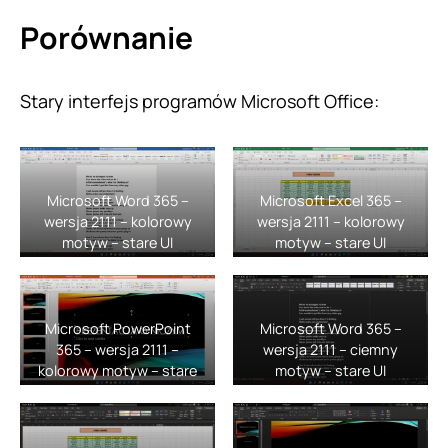
Porównanie
Stary interfejs programów Microsoft Office:
Microsoft Word 365 –
Microsoft Excel 365 –
wersja 2111 – kolorowy
wersja 2111 – kolorowy
motyw – stare UI
motyw – stare UI
Microsoft PowerPoint
Microsoft Word 365 –
365 – wersja 2111 –
wersja 2111 – ciemny
kolorowy motyw – stare
motyw – stare UI
UI