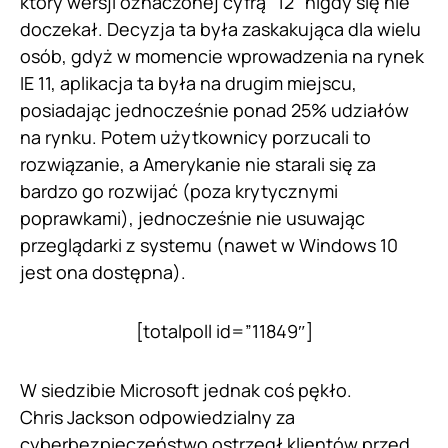
który wersji oznaczonej cyfrą “12” nigdy się nie
doczekał. Decyzja ta była zaskakująca dla wielu
osób, gdyż w momencie wprowadzenia na rynek
IE 11, aplikacja ta była na drugim miejscu,
posiadając jednocześnie ponad 25% udziałów
na rynku. Potem użytkownicy porzucali to
rozwiązanie, a Amerykanie nie starali się za
bardzo go rozwijać (poza krytycznymi
poprawkami), jednocześnie nie usuwając
przeglądarki z systemu (nawet w Windows 10
jest ona dostępna).
[totalpoll id=”11849″]
W siedzibie Microsoft jednak coś pękło.
Chris Jackson odpowiedzialny za
cyberbezpieczeństwo ostrzegł klientów przed