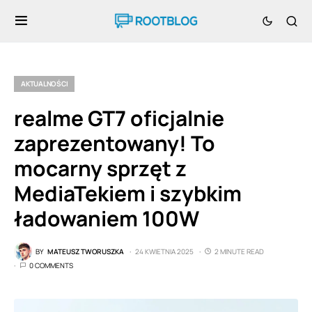
AKTUALNOŚCI
realme GT7 oficjalnie
zaprezentowany! To
mocarny sprzęt z
MediaTekiem i szybkim
ładowaniem 100W
BY
MATEUSZ TWORUSZKA
24 KWIETNIA 2025
2 MINUTE READ
0 COMMENTS