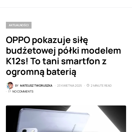
AKTUALNOŚCI
OPPO pokazuje siłę
budżetowej półki modelem
K12s! To tani smartfon z
ogromną baterią
BY
MATEUSZ TWORUSZKA
23 KWIETNIA 2025
2 MINUTE READ
NO COMMENTS