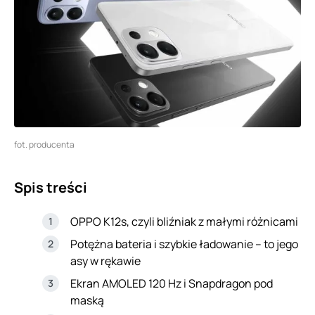
fot. producenta
Spis treści
OPPO K12s, czyli bliźniak z małymi różnicami
Potężna bateria i szybkie ładowanie – to jego
asy w rękawie
Ekran AMOLED 120 Hz i Snapdragon pod
maską