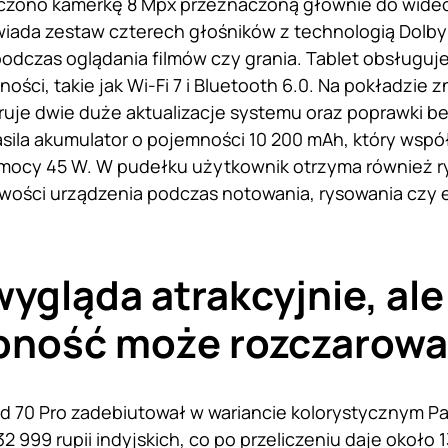
czono kamerkę 8 Mpx przeznaczoną głównie do wide
ada zestaw czterech głośników z technologią Dolby
podczas oglądania filmów czy grania. Tablet obsługu
ości, takie jak Wi-Fi 7 i Bluetooth 6.0. Na pokładzie zn
ruje dwie duże aktualizacje systemu oraz poprawki b
asila akumulator o pojemności 10 200 mAh, który wspó
mocy 45 W. W pudełku użytkownik otrzyma również ry
iwości urządzenia podczas notowania, rysowania czy
ygląda atrakcyjnie, ale
pność może rozczarow
d 70 Pro zadebiutował w wariancie kolorystycznym Pan
2 999 rupii indyjskich, co po przeliczeniu daje około 