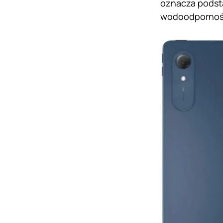
oznacza podsta
wodoodpornośc