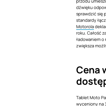
przodu umiesz
dźwięku odpowi
sprawdzić się 
standardy łączn
Motorola
dekla
roku. Całość z
ładowaniem o 
zwiększa możl
Cena w
dostę
Tablet Moto Pa
wyceniony na 3