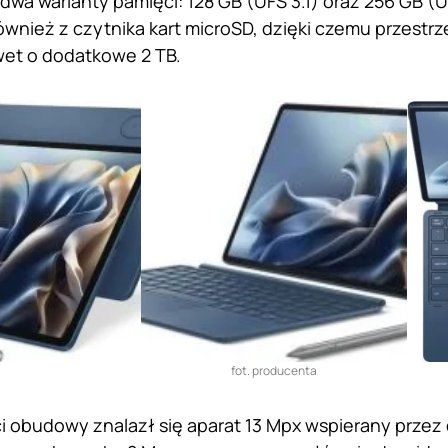
wa warianty pamięci: 128 GB (UFS 3.1) oraz 256 GB (U
wnież z czytnika kart microSD, dzięki czemu przestrz
wet o dodatkowe 2 TB.
fot. producenta
ci obudowy znalazł się aparat 13 Mpx wspierany przez 