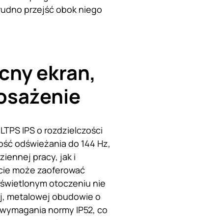
rudno przejść obok niego
cny ekran,
osażenie
TPS IPS o rozdzielczości
ość odświeżania do 144 Hz,
ennej pracy, jak i
ycie może zaoferować
oświetlonym otoczeniu nie
j, metalowej obudowie o
a wymagania normy IP52, co