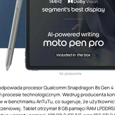
fot. producenta
odpowiada procesor Qualcomm Snapdragon 8s Gen 4
procesie technologicznym. Według producenta konfi
w w benchmarku AnTuTu, co sugeruje, że użytkownicy
czeniowej. Tablet otrzymał 8 GB pamięci RAM LPDDR5