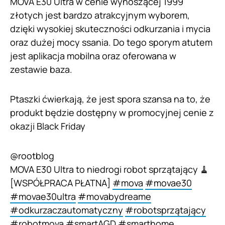
MOVA E30 Ultra w cenie wynoszącej 1999
złotych jest bardzo atrakcyjnym wyborem,
dzięki wysokiej skuteczności odkurzania i mycia
oraz dużej mocy ssania. Do tego sporym atutem
jest aplikacja mobilna oraz oferowana w
zestawie baza.
Ptaszki ćwierkają, że jest spora szansa na to, że
produkt będzie dostępny w promocyjnej cenie z
okazji Black Friday
@rootblog
MOVA E30 Ultra to niedrogi robot sprzątający 🧹
[WSPÓŁPRACA PŁATNA]
#mova
#movae30
#movae30ultra
#movabydreame
#odkurzaczautomatyczny
#robotsprzątający
#robotmova
#smartAGD
#smarthome