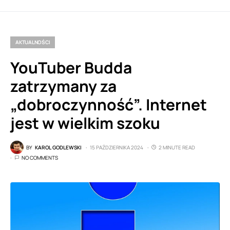
AKTUALNOŚCI
YouTuber Budda
zatrzymany za
„dobroczynność”. Internet
jest w wielkim szoku
BY
KAROL GODLEWSKI
15 PAŹDZIERNIKA 2024
2 MINUTE READ
NO COMMENTS