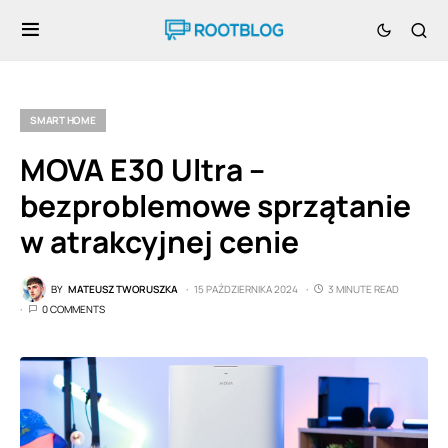
SMART HOME
MOVA E30 Ultra –
bezproblemowe sprzątanie
w atrakcyjnej cenie
BY
MATEUSZ TWORUSZKA
15 PAŹDZIERNIKA 2024
3 MINUTE READ
0 COMMENTS