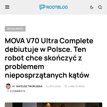
AKTUALNOŚCI
MOVA V70 Ultra Complete
debiutuje w Polsce. Ten
robot chce skończyć z
problemem
nieposprzątanych kątów
BY
MATEUSZ TWORUSZKA
4 LIPCA 2026
4 MINUTE READ
0 COMMENTS