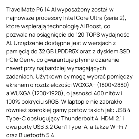
TravelMate P6 14 AI wyposażony został w
najnowsze procesory Intel Core Ultra (seria 2),
które wspierają technologię AI Boost, co
pozwala na osiągnięcie do 120 TOPS wydajności
AI. Urządzenie dostępne jest w wersjach z
pamięcią do 32 GB LPDDR5X oraz z dyskiem SSD
PCIe Gen4, co gwarantuje płynne działanie
nawet przy najbardziej wymagających
zadaniach. Użytkownicy mogą wybrać pomiędzy
ekranem o rozdzielczości WQXGA+ (1800×2880)
a WUXGA (1200×1920), o jasności 400 nitów i
100% pokryciu sRGB. W laptopie nie zabrakło
również szerokiej gamy portów takich jak: USB 4
Type-C obsługujący Thunderbolt 4, HDMI 2.1 i
dwa porty USB 3.2 Gen1 Type-A, a także Wi-Fi 7
oraz Bluetooth 5.4.