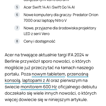
Acer Swift 14 AI i Swift Go 14 AI
Nowe komputery dla graczy: Predator Orion
7000 oraz laptopy Nitro V
Nowe, przyjazne dla środowiska projektory
LED z serii Vero
Ceny i dostępność
Acer na trwające aktualnie targi IFA 2024 w
Berlinie przywiózł sporo nowości, o których
mogliście już przeczytać na łamach naszego
portalu. Poza
nowym tabletem
,
przenośną
konsolą
,
laptopami z AI
oraz pierwszym na
świecie
monitorem 600 Hz
oficjalnego debiutu
doczekało się wiele innych nowości, o których
więcej dowiecie się w niniejszym artykule.