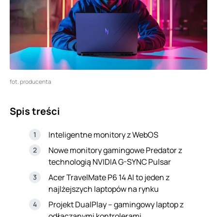
fot. producenta
Spis treści
Inteligentne monitory z WebOS
Nowe monitory gamingowe Predator z
technologią NVIDIA G-SYNC Pulsar
Acer TravelMate P6 14 AI to jeden z
najlżejszych laptopów na rynku
Projekt DualPlay – gamingowy laptop z
odłączanymi kontrolerami