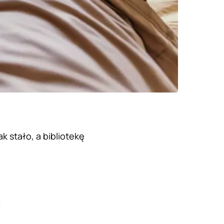
k stało, a bibliotekę
i