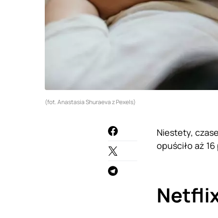
(fot. Anastasia Shuraeva z Pexels)
Niestety, czase
opuściło aż 16 
Netfli