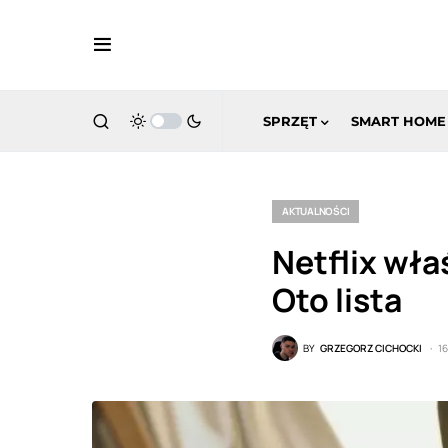
SPRZĘT
SMART HOME
AKTUALNOŚCI
Netflix wła
Oto lista
BY
GRZEGORZ CICHOCKI
1