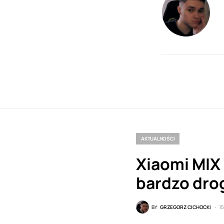
AKTUALNOŚCI
Xiaomi MIX 
bardzo dro
BY
GRZEGORZ CICHOCKI
1