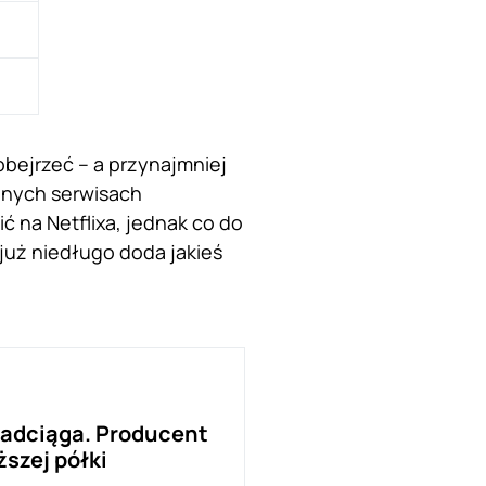
obejrzeć – a przynajmniej
innych serwisach
ć na Netflixa, jednak co do
już niedługo doda jakieś
nadciąga. Producent
szej półki