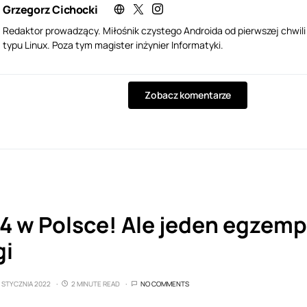
Grzegorz Cichocki
Redaktor prowadzący. Miłośnik czystego Androida od pierwszej chwil
typu Linux. Poza tym magister inżynier Informatyki.
Zobacz komentarze
4 w Polsce! Ale jeden egzempl
gi
5 STYCZNIA 2022
2 MINUTE READ
NO COMMENTS