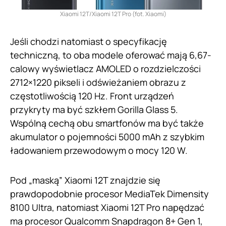
Xiaomi 12T/Xiaomi 12T Pro (fot. Xiaomi)
Jeśli chodzi natomiast o specyfikację
techniczną, to oba modele oferować mają 6,67-
calowy wyświetlacz AMOLED o rozdzielczości
2712×1220 pikseli i odświeżaniem obrazu z
częstotliwością 120 Hz. Front urządzeń
przykryty ma być szkłem Gorilla Glass 5.
Wspólną cechą obu smartfonów ma być także
akumulator o pojemności 5000 mAh z szybkim
ładowaniem przewodowym o mocy 120 W.
Pod „maską” Xiaomi 12T znajdzie się
prawdopodobnie procesor MediaTek Dimensity
8100 Ultra, natomiast Xiaomi 12T Pro napędzać
ma procesor Qualcomm Snapdragon 8+ Gen 1,