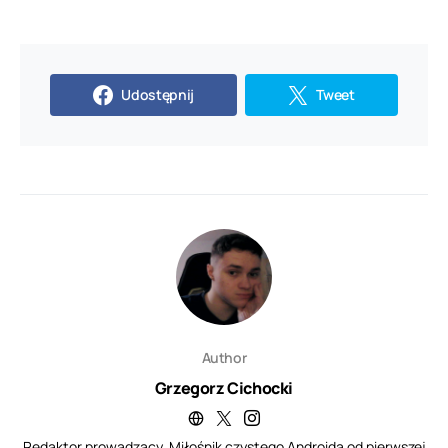
Udostępnij
Tweet
Author
Grzegorz Cichocki
Redaktor prowadzący. Miłośnik czystego Androida od pierwszej